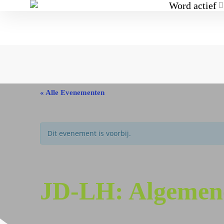
Word actief
« Alle Evenementen
Dit evenement is voorbij.
JD-LH: Algemene