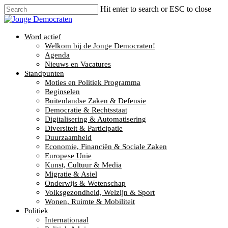
Hit enter to search or ESC to close
Word actief
Welkom bij de Jonge Democraten!
Agenda
Nieuws en Vacatures
Standpunten
Moties en Politiek Programma
Beginselen
Buitenlandse Zaken & Defensie
Democratie & Rechtsstaat
Digitalisering & Automatisering
Diversiteit & Participatie
Duurzaamheid
Economie, Financiën & Sociale Zaken
Europese Unie
Kunst, Cultuur & Media
Migratie & Asiel
Onderwijs & Wetenschap
Volksgezondheid, Welzijn & Sport
Wonen, Ruimte & Mobiliteit
Politiek
Internationaal