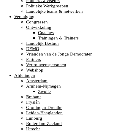
Politiek Adviseurs
Politieke Werkgroepen
Landelijke teams & netwerken
Vereniging
Congressen
Ontwikkeling
Coaches
Trainingen & Trainers
Landelijk Bestuur
DEMO
Vrienden van de Jonge Democraten
Partners
Vertrouwenspersonen
Webshop
Afdelingen
Amsterdam
Arnhem-Nijmegen
Zwolle
Brabant
Fryslân
Groningen-Drenthe
Leiden-Haaglanden
Limburg
Rotterdam-Zeeland
Utrecht