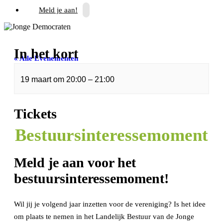
Meld je aan!
In het kort
« Alle Evenementen
19 maart
om
20:00
–
21:00
Dit evenement is voorbij.
Tickets
Bestuursinteressemoment
Meld je aan voor het
bestuursinteressemoment!
Wil jij je volgend jaar inzetten voor de vereniging? Is het idee
om plaats te nemen in het Landelijk Bestuur van de Jonge