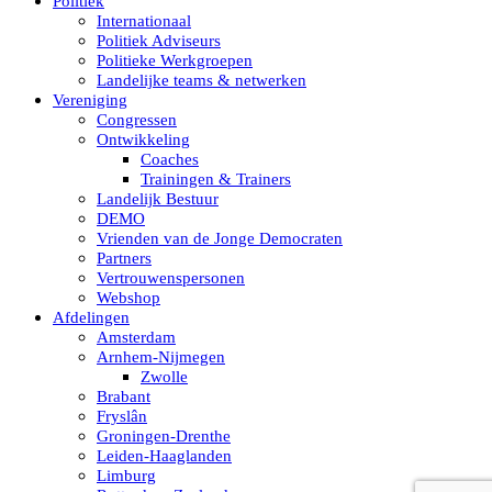
Politiek
Internationaal
Politiek Adviseurs
Politieke Werkgroepen
Landelijke teams & netwerken
Vereniging
Congressen
Ontwikkeling
Coaches
Trainingen & Trainers
Landelijk Bestuur
DEMO
Vrienden van de Jonge Democraten
Partners
Vertrouwenspersonen
Webshop
Afdelingen
Amsterdam
Arnhem-Nijmegen
Zwolle
Brabant
Fryslân
Groningen-Drenthe
Leiden-Haaglanden
Limburg