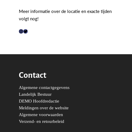
Meer informatie over de locatie en exacte tijden
volgt nog!
I
T
n
w
s
i
t
t
a
t
g
e
Contact
r
r
a
Algemene contactgegevens
Word actief
m
Landelijk Bestuur
DEMO Hoofdredactie
Welkom bij de Jonge
Standpunten
Meldingen over de website
Democraten!
Algemene voorwaarden
Moties en Politiek Pro
Politiek
Verzend- en retourbeleid
Agenda
Beginselen
Internationaal
Vereniging