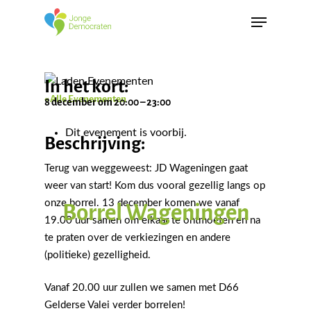
In het kort:
« Alle Evenementen
8 december
om
20:00
–
23:00
Dit evenement is voorbij.
Beschrijving:
Terug van weggeweest: JD Wageningen gaat
weer van start! Kom dus vooral gezellig langs op
onze borrel. 13 december komen we vanaf
Borrel Wageningen
19.00 uur samen om elkaar te ontmoeten en na
te praten over de verkiezingen en andere
(politieke) gezelligheid.
Vanaf 20.00 uur zullen we samen met D66
Gelderse Valei verder borrelen!