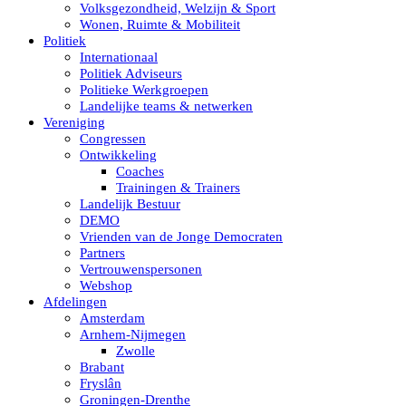
Volksgezondheid, Welzijn & Sport
Wonen, Ruimte & Mobiliteit
Politiek
Internationaal
Politiek Adviseurs
Politieke Werkgroepen
Landelijke teams & netwerken
Vereniging
Congressen
Ontwikkeling
Coaches
Trainingen & Trainers
Landelijk Bestuur
DEMO
Vrienden van de Jonge Democraten
Partners
Vertrouwenspersonen
Webshop
Afdelingen
Amsterdam
Arnhem-Nijmegen
Zwolle
Brabant
Fryslân
Groningen-Drenthe