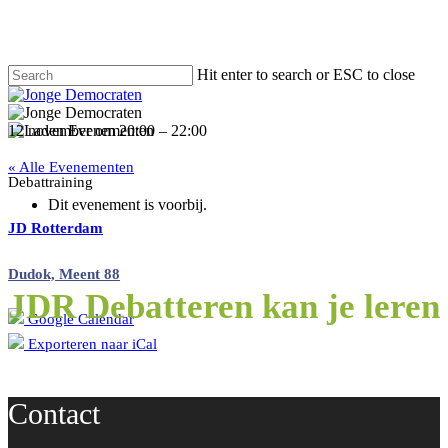
Hit enter to search or ESC to close
12 november
om
20:00
–
22:00
« Alle Evenementen
Debattraining
Dit evenement is voorbij.
JD Rotterdam
Dudok, Meent 88
JDR Debatteren kan je leren
Google Calendar
Exporteren naar iCal
Contact