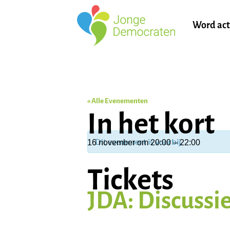
Word act
« Alle Evenementen
In het kort
Dit evenement is voorbij.
16 november
om
20:00
–
22:00
Tickets
JDA: Discussi