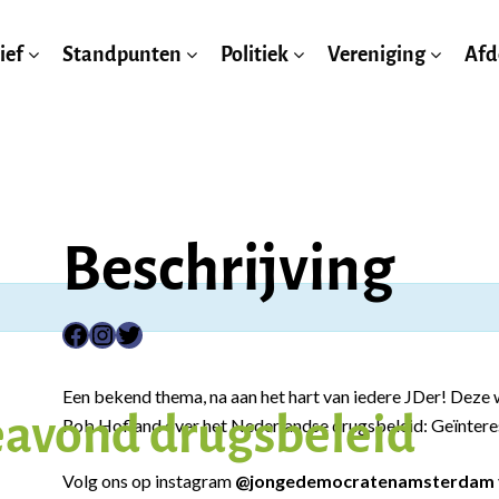
ief
Standpunten
Politiek
Vereniging
Afd
Beschrijving
Facebook
Instagram
Twitter
Een bekend thema, na aan het hart van iedere JDer! Deze
eavond drugsbeleid
Rob Hofland over het Nederlandse drugsbeleid: Geïntere
Volg ons op instagram
@jongedemocratenamsterdam