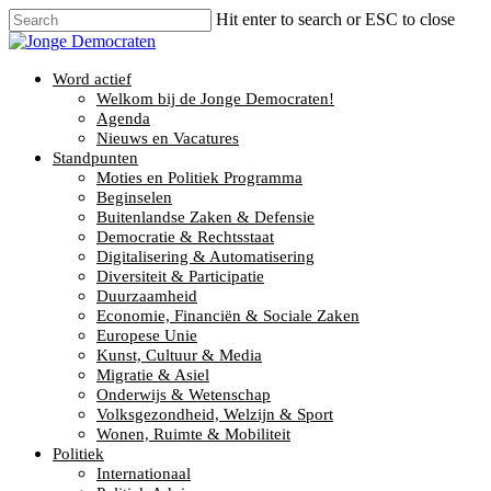
Hit enter to search or ESC to close
Word actief
Welkom bij de Jonge Democraten!
Agenda
Nieuws en Vacatures
Standpunten
Moties en Politiek Programma
Beginselen
Buitenlandse Zaken & Defensie
Democratie & Rechtsstaat
Digitalisering & Automatisering
Diversiteit & Participatie
Duurzaamheid
Economie, Financiën & Sociale Zaken
Europese Unie
Kunst, Cultuur & Media
Migratie & Asiel
Onderwijs & Wetenschap
Volksgezondheid, Welzijn & Sport
Wonen, Ruimte & Mobiliteit
Politiek
Internationaal