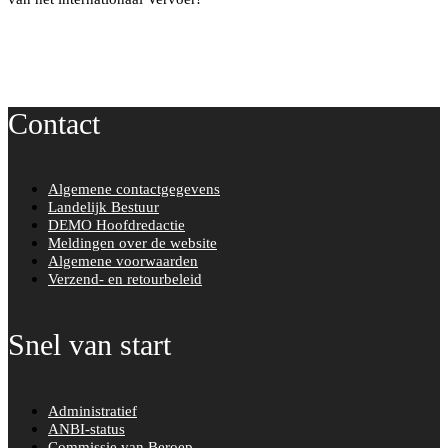
e
t
b
t
o
e
o
r
Contact
k
Algemene contactgegevens
Landelijk Bestuur
DEMO Hoofdredactie
Meldingen over de website
Algemene voorwaarden
Verzend- en retourbeleid
Snel van start
Administratief
ANBI-status
Commissie van Beroep