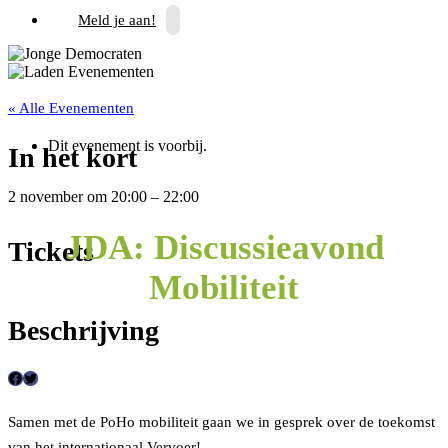
Meld je aan!
« Alle Evenementen
Dit evenement is voorbij.
In het kort
2 november
om
20:00
–
22:00
JDA: Discussieavond
Tickets
Mobiliteit
Beschrijving
F
T
a
w
Samen met de PoHo mobiliteit gaan we in gesprek over de toekomst
c
i
van het internationaal Vervoer!