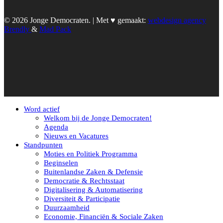
© 2026 Jonge Democraten. | Met ♥︎ gemaakt:
webdesign agency
Brendly
&
Mad Pack
Word actief
Welkom bij de Jonge Democraten!
Agenda
Nieuws en Vacatures
Standpunten
Moties en Politiek Programma
Beginselen
Buitenlandse Zaken & Defensie
Democratie & Rechtsstaat
Digitalisering & Automatisering
Diversiteit & Participatie
Duurzaamheid
Economie, Financiën & Sociale Zaken