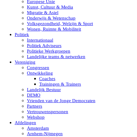
Europese Unie
Kunst, Cultuur & Media
Migratie & Asiel
Onderwijs & Wetenschap
Volksgezondheid, Welzijn & Sport
Wonen, Ruimte & Mobiliteit
Politiek
Internationaal
Politiek Adviseurs
Politieke Werkgroepen
Landelijke teams & netwerken
Vereniging
Congressen
Ontwikkeling
Coaches
Trainingen & Trainers
Landelijk Bestuur
DEMO
Vrienden van de Jonge Democraten
Partners
Vertrouwenspersonen
Webshop
Afdelingen
Amsterdam
Arnhem-Nijmegen