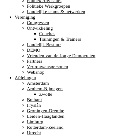
Politiek Adviseurs
Politieke Werkgroepen
Landelijke teams & netwerken
Vereniging
Congressen
Ontwikkeling
Coaches
Trainingen & Trainers
Landelijk Bestuur
DEMO
Vrienden van de Jonge Democraten
Partners
Vertrouwenspersonen
Webshop
Afdelingen
Amsterdam
Arnhem-Nijmegen
Zwolle
Brabant
Fryslân
Groningen-Drenthe
Leiden-Haaglanden
Limburg
Rotterdam-Zeeland
Utrecht