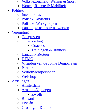
Volksgezondheid, Welzijn & Sport
Wonen, Ruimte & Mobiliteit
Politiek
Internationaal
Politiek Adviseurs
Politieke Werkgroepen
Landelijke teams & netwerken
Vereniging
Congressen
Ontwikkeling
Coaches
Trainingen & Trainers
Landelijk Bestuur
DEMO
Vrienden van de Jonge Democraten
Partners
Vertrouwenspersonen
Webshop
Afdelingen
Amsterdam
Arnhem-Nijmegen
Zwolle
Brabant
Fryslân
Groningen-Drenthe