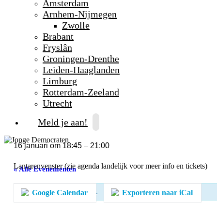
Amsterdam
Arnhem-Nijmegen
Zwolle
Brabant
Fryslân
Groningen-Drenthe
Leiden-Haaglanden
Limburg
Rotterdam-Zeeland
Utrecht
Meld je aan!
16 januari
om
18:45
–
21:00
Lantarenvenster (zie agenda landelijk voor meer info en tickets)
« Alle Evenementen
Dit evenement is voorbij.
Google Calendar
Exporteren naar iCal