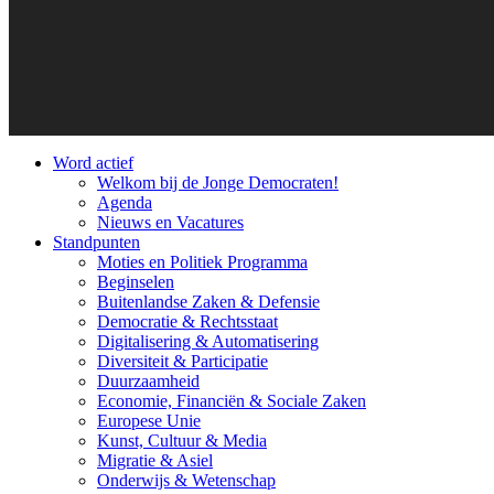
Word actief
Welkom bij de Jonge Democraten!
Agenda
Nieuws en Vacatures
Standpunten
Moties en Politiek Programma
Beginselen
Buitenlandse Zaken & Defensie
Democratie & Rechtsstaat
Digitalisering & Automatisering
Diversiteit & Participatie
Duurzaamheid
Economie, Financiën & Sociale Zaken
Europese Unie
Kunst, Cultuur & Media
Migratie & Asiel
Onderwijs & Wetenschap