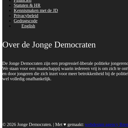
Financiën
Statuten & HR
Kennismaken met de JD
Privacybeleid
Gedragscode
English
Over de Jonge Democraten
De Jonge Democraten zijn een progressief-liberale politieke jongeren
We staan voor een maatschappij waarin iedereen vrij is om zich te on
en door jongeren die zich inzet voor meer betrokkenheid bij de polit
wel volledig onafhankelijk.
© 2026 Jonge Democraten. | Met ♥︎ gemaakt:
webdesign agency Bre