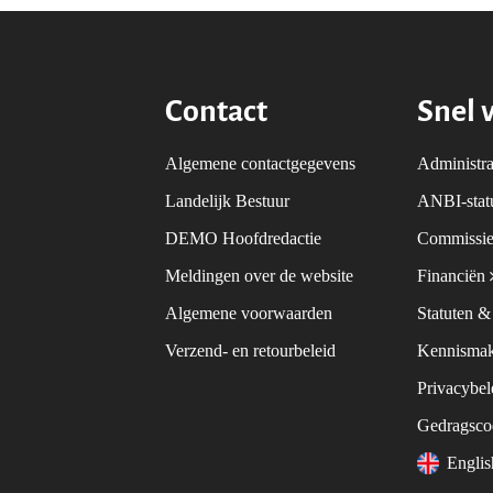
Contact
Snel 
Algemene contactgegevens
Administra
Landelijk Bestuur
ANBI-sta
DEMO Hoofdredactie
Commissie
Meldingen over de website
Financiën
Algemene voorwaarden
Statuten 
Verzend- en retourbeleid
Kennismak
Privacybe
Gedragsc
Engli