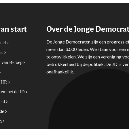
van start
Over de Jonge Democra
De Jonge Democraten zijn een progressief
tief
meer dan 3.000 leden. We staan voor een m
tus
te ontwikkelen. We zijn een vereniging voo
 van Beroep
betrokkenheid bij de politiek. De JD is v
onafhankelijk.
& HR
en met de JD
leid
ode
sh