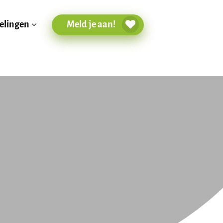
Meld je aan!
elingen