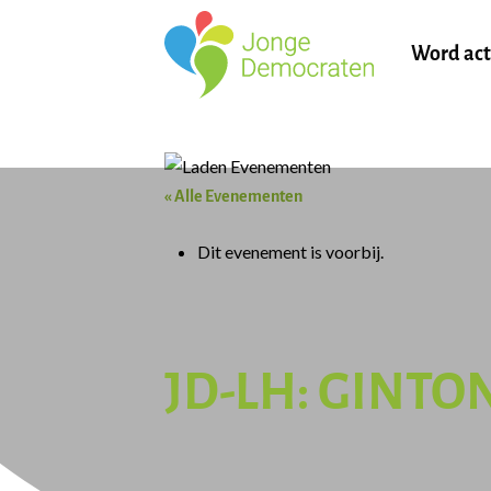
Word act
« Alle Evenementen
Dit evenement is voorbij.
JD-LH: GINTON