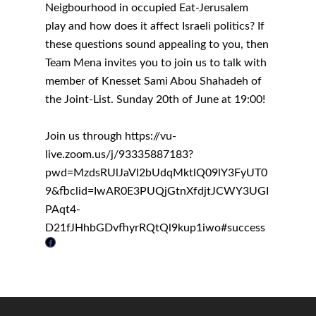
Coaches
Digitalisering & Automat
Landelijke teams & net
Landelijk Bestuur
Arnhem-Nijmegen
Neigbourhood in occupied Eat-Jerusalem
play and how does it affect Israeli politics? If
Trainingen & Trainers
Zwolle
Diversiteit & Participatie
DEMO
Brabant
these questions sound appealing to you, then
Duurzaamheid
Vrienden van de Jonge
Fryslân
Team Mena invites you to join us to talk with
Democraten
member of Knesset Sami Abou Shahadeh of
Economie, Financiën & S
Groningen-Drenthe
the Joint-List. Sunday 20th of June at 19:00!
Zaken
Partners
Leiden-Haaglanden
Europese Unie
Vertrouwenspersonen
Join us through https://vu-
Limburg
live.zoom.us/j/93335887183?
Kunst, Cultuur & Media
Webshop
Rotterdam-Zeeland
pwd=MzdsRUlJaVl2bUdqMktlQ09lY3FyUT0
Migratie & Asiel
Utrecht
9&fbclid=IwAR0E3PUQjGtnXfdjtJCWY3UGI
Onderwijs & Wetenscha
PAqt4-
D21fJHhbGDvfhyrRQtQl9kup1iwo#success
Volksgezondheid, Welzij
F
Sport
a
Wonen, Ruimte & Mobilit
c
e