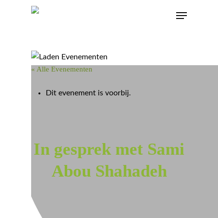
« Alle Evenementen
Dit evenement is voorbij.
In gesprek met Sami
Abou Shahadeh