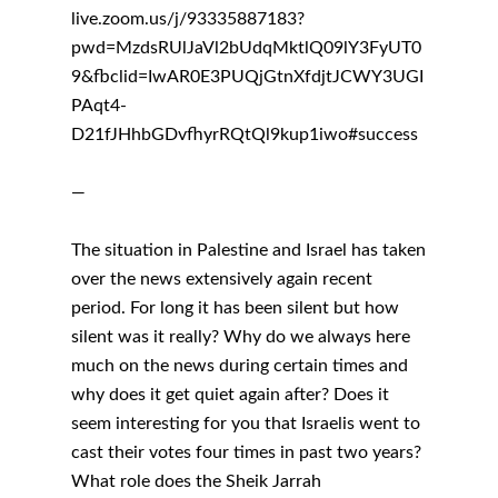
live.zoom.us/j/93335887183?
pwd=MzdsRUlJaVl2bUdqMktlQ09lY3FyUT0
9&fbclid=IwAR0E3PUQjGtnXfdjtJCWY3UGI
PAqt4-
D21fJHhbGDvfhyrRQtQl9kup1iwo#success
—
The situation in Palestine and Israel has taken
Word actief
over the news extensively again recent
Welkom bij de Jonge
Standpunten
period. For long it has been silent but how
Democraten!
Moties en Politiek Pro
Politiek
silent was it really? Why do we always here
Agenda
much on the news during certain times and
Beginselen
Internationaal
Vereniging
why does it get quiet again after? Does it
Nieuws en Vacatures
Buitenlandse Zaken & D
Politiek Adviseurs
Congressen
Afdelingen
seem interesting for you that Israelis went to
cast their votes four times in past two years?
Democratie & Rechtssta
Politieke Werkgroepen
Ontwikkeling
Amsterdam
Meld je aan!
What role does the Sheik Jarrah