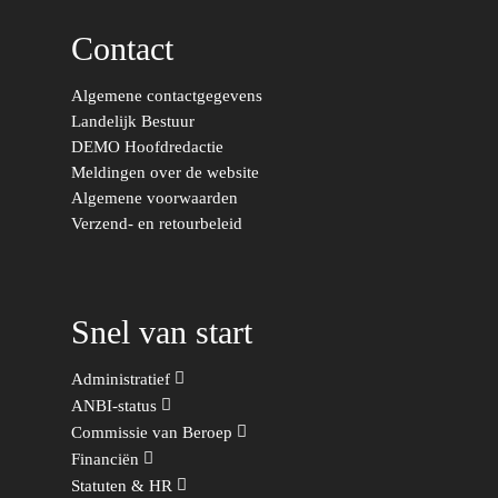
b
o
Contact
o
k
Algemene contactgegevens
Landelijk Bestuur
DEMO Hoofdredactie
Meldingen over de website
Algemene voorwaarden
Verzend- en retourbeleid
Snel van start
Administratief
ANBI-status
Commissie van Beroep
Financiën
Statuten & HR