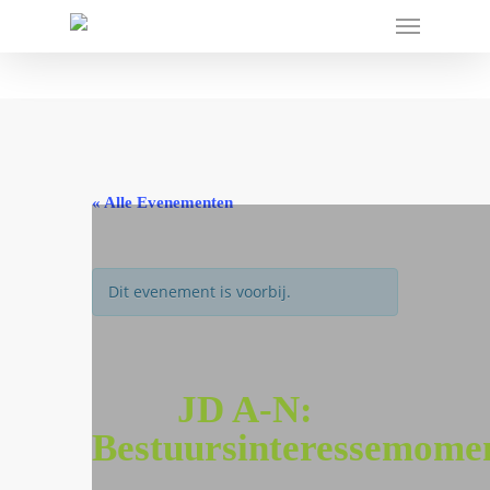
« Alle Evenementen
Dit evenement is voorbij.
JD A-N:
Bestuursinteressemome