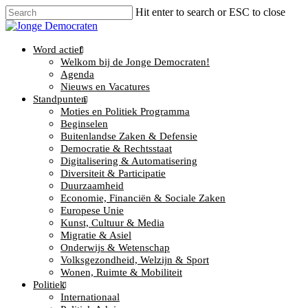
Hit enter to search or ESC to close
Word actief
Welkom bij de Jonge Democraten!
Agenda
Nieuws en Vacatures
Standpunten
Moties en Politiek Programma
Beginselen
Buitenlandse Zaken & Defensie
Democratie & Rechtsstaat
Digitalisering & Automatisering
Diversiteit & Participatie
Duurzaamheid
Economie, Financiën & Sociale Zaken
Europese Unie
Kunst, Cultuur & Media
Migratie & Asiel
Onderwijs & Wetenschap
Volksgezondheid, Welzijn & Sport
Wonen, Ruimte & Mobiliteit
Politiek
Internationaal