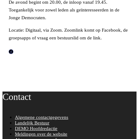
De avond begint om 20.00, de inloop vanaf 19.45.
Toegankelijk voor zowel leden als geïnteresseerden in de
Jonge Democraten.
Locatie: Digitaal, via Zoom. Zoomlink komt op Facebook, de
groepsapps of vraag een bestuurslid om de link.
F
a
c
e
b
o
Contact
o
k
Algemene contactgegevens
Landelijk Bestuur
DEMO Hoofdredactie
Meldingen over de website