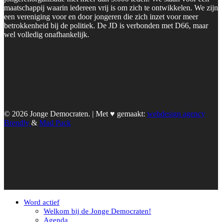
maatschappij waarin iedereen vrij is om zich te ontwikkelen. We zijn
een vereniging voor en door jongeren die zich inzet voor meer
betrokkenheid bij de politiek. De JD is verbonden met D66, maar
wel volledig onafhankelijk.
© 2026 Jonge Democraten. | Met ♥︎ gemaakt:
webdesign agency
Brendly
&
Mad Pack
Word actief
Welkom bij de Jonge Democraten!
Agenda