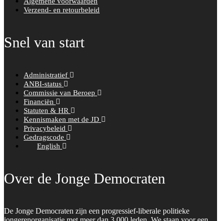
Algemene voorwaarden
Verzend- en retourbeleid
Snel van start
Administratief
ANBI-status
Commissie van Beroep
Financiën
Statuten & HR
Kennismaken met de JD
Privacybeleid
Gedragscode
English
Over de Jonge Democraten
De Jonge Democraten zijn een progressief-liberale politieke
jongerenorganisatie met meer dan 3.000 leden. We staan voor een