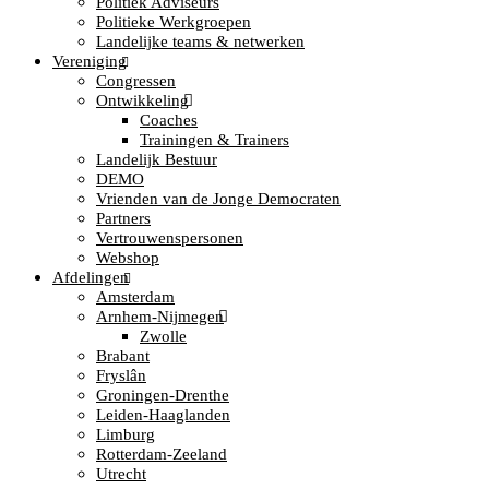
Politiek Adviseurs
Politieke Werkgroepen
Landelijke teams & netwerken
Vereniging
Congressen
Ontwikkeling
Coaches
Trainingen & Trainers
Landelijk Bestuur
DEMO
Vrienden van de Jonge Democraten
Partners
Vertrouwenspersonen
Webshop
Afdelingen
Amsterdam
Arnhem-Nijmegen
Zwolle
Brabant
Fryslân
Groningen-Drenthe
Leiden-Haaglanden
Limburg
Rotterdam-Zeeland
Utrecht