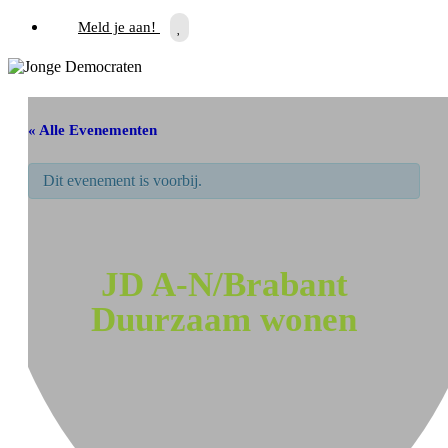
Meld je aan!
« Alle Evenementen
Dit evenement is voorbij.
JD A-N/Brabant
Duurzaam wonen