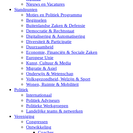
Nieuws en Vacatures
Standpunten
Moties en Politiek Programma
Beginselen
Buitenlandse Zaken & Defensie
Democratie & Rechtsstaat
Digitalisering & Automatisering
Diversiteit & Participatie
Duurzaamheid
Economie, Financiën & Sociale Zaken
Europese Unie
Kunst, Cultuur & Media
Migratie & Asiel
Onderwijs & Wetenschap
Volksgezondheid, Welzijn & Sport
Wonen, Ruimte & Mobiliteit
Politiek
Internationaal
Politiek Adviseurs
Politieke Werkgroepen
Landelijke teams & netwerken
Vereniging
Congressen
Ontwikkeling
Coaches