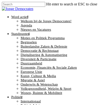
Hit enter to search or ESC to close
Word actief
Welkom bij de Jonge Democraten!
Agenda
Nieuws en Vacatures
Standpunten
Moties en Politiek Programma
Beginselen
Buitenlandse Zaken & Defensie
Democratie & Rechtsstaat
Digitalisering & Automatisering
Diversiteit & Participatie
Duurzaamheid
Economie, Financiën & Sociale Zaken
Europese Unie
Kunst, Cultuur & Media
Migratie & Asiel
Onderwijs & Wetenschap
Volksgezondheid, Welzijn & Sport
Wonen, Ruimte & Mobiliteit
Politiek
Internationaal