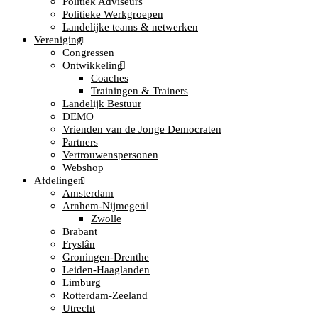
Politiek Adviseurs
Politieke Werkgroepen
Landelijke teams & netwerken
Vereniging
Congressen
Ontwikkeling
Coaches
Trainingen & Trainers
Landelijk Bestuur
DEMO
Vrienden van de Jonge Democraten
Partners
Vertrouwenspersonen
Webshop
Afdelingen
Amsterdam
Arnhem-Nijmegen
Zwolle
Brabant
Fryslân
Groningen-Drenthe
Leiden-Haaglanden
Limburg
Rotterdam-Zeeland
Utrecht