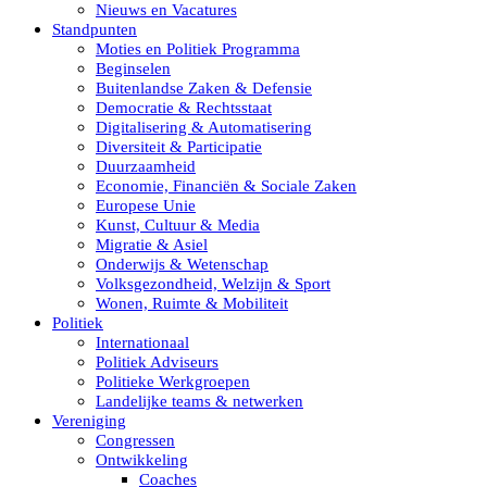
Nieuws en Vacatures
Standpunten
Moties en Politiek Programma
Beginselen
Buitenlandse Zaken & Defensie
Democratie & Rechtsstaat
Digitalisering & Automatisering
Diversiteit & Participatie
Duurzaamheid
Economie, Financiën & Sociale Zaken
Europese Unie
Kunst, Cultuur & Media
Migratie & Asiel
Onderwijs & Wetenschap
Volksgezondheid, Welzijn & Sport
Wonen, Ruimte & Mobiliteit
Politiek
Internationaal
Politiek Adviseurs
Politieke Werkgroepen
Landelijke teams & netwerken
Vereniging
Congressen
Ontwikkeling
Coaches