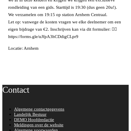
we af in deze kelders en krijgen we krijgen een exclusieve
rondleiding van een gids. Starttijd is 19:30 (dus geen 20u!).
We verzamelen om 19:15 op station Arnhem Centraal.
Let op: vanwege de kosten vragen we elke deelnemer om een
eigen bijdrage van €2. Inschrijven kan via dit formulier: 👇🏻
https://forms.gle/uJfpA3hCDdigCLpr9
Locatie: Arnhem
Contact
Algemene contactgegevens
Landelijk Bestuur
DEMO Hoofdredactie
Meldingen over de website
Algemene voorwaarden