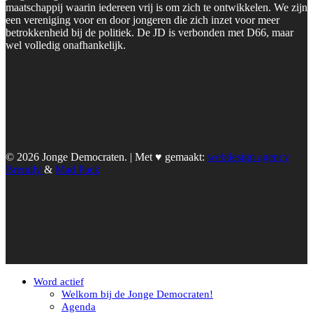
maatschappij waarin iedereen vrij is om zich te ontwikkelen. We zijn
een vereniging voor en door jongeren die zich inzet voor meer
betrokkenheid bij de politiek. De JD is verbonden met D66, maar
wel volledig onafhankelijk.
© 2026 Jonge Democraten. | Met ♥︎ gemaakt:
webdesign agency
Brendly
&
Mad Pack
Word actief
Welkom bij de Jonge Democraten!
Agenda