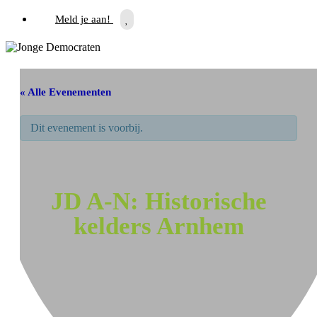
Meld je aan!
« Alle Evenementen
Dit evenement is voorbij.
JD A-N: Historische
kelders Arnhem