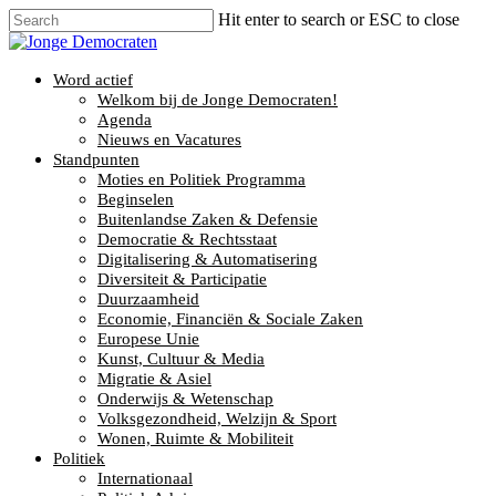
Hit enter to search or ESC to close
Word actief
Welkom bij de Jonge Democraten!
Agenda
Nieuws en Vacatures
Standpunten
Moties en Politiek Programma
Beginselen
Buitenlandse Zaken & Defensie
Democratie & Rechtsstaat
Digitalisering & Automatisering
Diversiteit & Participatie
Duurzaamheid
Economie, Financiën & Sociale Zaken
Europese Unie
Kunst, Cultuur & Media
Migratie & Asiel
Onderwijs & Wetenschap
Volksgezondheid, Welzijn & Sport
Wonen, Ruimte & Mobiliteit
Politiek
Internationaal