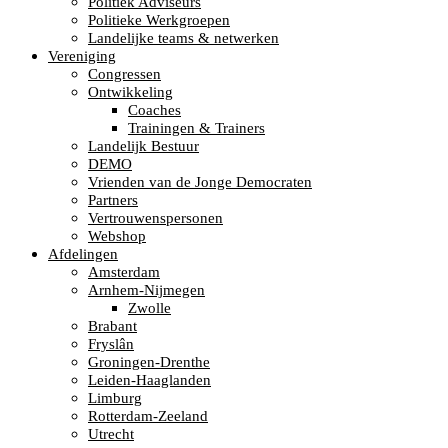
Politiek Adviseurs
Politieke Werkgroepen
Landelijke teams & netwerken
Vereniging
Congressen
Ontwikkeling
Coaches
Trainingen & Trainers
Landelijk Bestuur
DEMO
Vrienden van de Jonge Democraten
Partners
Vertrouwenspersonen
Webshop
Afdelingen
Amsterdam
Arnhem-Nijmegen
Zwolle
Brabant
Fryslân
Groningen-Drenthe
Leiden-Haaglanden
Limburg
Rotterdam-Zeeland
Utrecht