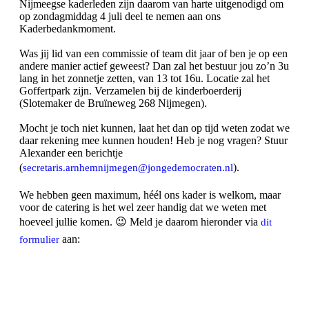
Nijmeegse kaderleden zijn daarom van harte uitgenodigd om
op zondagmiddag 4 juli deel te nemen aan ons
Kaderbedankmoment.
Was jij lid van een commissie of team dit jaar of ben je op een
andere manier actief geweest? Dan zal het bestuur jou zo’n 3u
lang in het zonnetje zetten, van 13 tot 16u. Locatie zal het
Goffertpark zijn. Verzamelen bij de kinderboerderij
(Slotemaker de Bruïneweg 268 Nijmegen).
Mocht je toch niet kunnen, laat het dan op tijd weten zodat we
daar rekening mee kunnen houden! Heb je nog vragen? Stuur
Alexander een berichtje
(
).
secretaris.arnhemnijmegen@jongedemocraten.nl
We hebben geen maximum, héél ons kader is welkom, maar
voor de catering is het wel zeer handig dat we weten met
hoeveel jullie komen. 😉 Meld je daarom hieronder via
dit
aan:
formulier