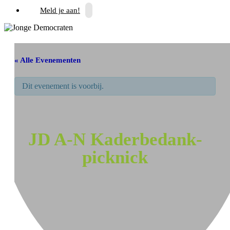
Meld je aan!
« Alle Evenementen
Dit evenement is voorbij.
JD A-N Kaderbedank-
picknick