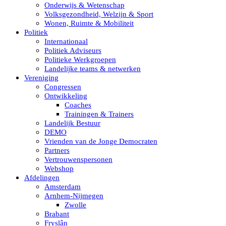
Onderwijs & Wetenschap
Volksgezondheid, Welzijn & Sport
Wonen, Ruimte & Mobiliteit
Politiek
Internationaal
Politiek Adviseurs
Politieke Werkgroepen
Landelijke teams & netwerken
Vereniging
Congressen
Ontwikkeling
Coaches
Trainingen & Trainers
Landelijk Bestuur
DEMO
Vrienden van de Jonge Democraten
Partners
Vertrouwenspersonen
Webshop
Afdelingen
Amsterdam
Arnhem-Nijmegen
Zwolle
Brabant
Fryslân