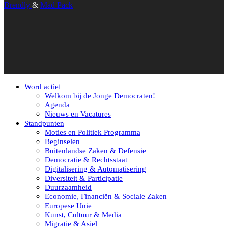
Brendly
&
Mad Pack
Word actief
Welkom bij de Jonge Democraten!
Agenda
Nieuws en Vacatures
Standpunten
Moties en Politiek Programma
Beginselen
Buitenlandse Zaken & Defensie
Democratie & Rechtsstaat
Digitalisering & Automatisering
Diversiteit & Participatie
Duurzaamheid
Economie, Financiën & Sociale Zaken
Europese Unie
Kunst, Cultuur & Media
Migratie & Asiel