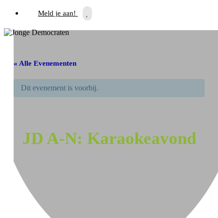
Meld je aan!
« Alle Evenementen
Dit evenement is voorbij.
JD A-N: Karaokeavond