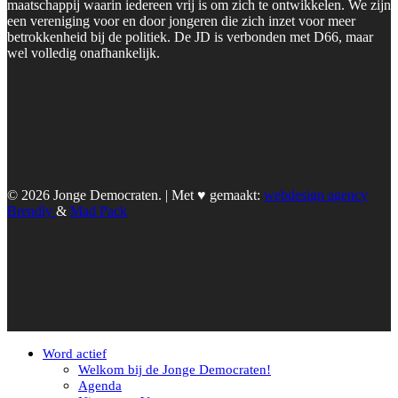
maatschappij waarin iedereen vrij is om zich te ontwikkelen. We zijn
een vereniging voor en door jongeren die zich inzet voor meer
betrokkenheid bij de politiek. De JD is verbonden met D66, maar
wel volledig onafhankelijk.
© 2026 Jonge Democraten. | Met ♥︎ gemaakt:
webdesign agency
Brendly
&
Mad Pack
Word actief
Welkom bij de Jonge Democraten!
Agenda