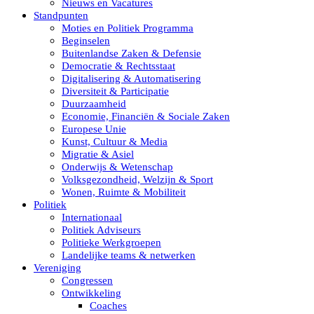
Nieuws en Vacatures
Standpunten
Moties en Politiek Programma
Beginselen
Buitenlandse Zaken & Defensie
Democratie & Rechtsstaat
Digitalisering & Automatisering
Diversiteit & Participatie
Duurzaamheid
Economie, Financiën & Sociale Zaken
Europese Unie
Kunst, Cultuur & Media
Migratie & Asiel
Onderwijs & Wetenschap
Volksgezondheid, Welzijn & Sport
Wonen, Ruimte & Mobiliteit
Politiek
Internationaal
Politiek Adviseurs
Politieke Werkgroepen
Landelijke teams & netwerken
Vereniging
Congressen
Ontwikkeling
Coaches