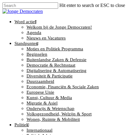
Hit enter to search or ESC to close
Word actief
Welkom bij de Jonge Democraten!
Agenda
Nieuws en Vacatures
Standpunten
Moties en Politiek Programma
Beginselen
Buitenlandse Zaken & Defensie
Democratie & Rechtsstaat
Digitalisering & Automatisering
Diversiteit & Participatie
Duurzaamheid
Economie, Financiën & Sociale Zaken
Europese Unie
Kunst, Cultuur & Media
Migratie & Asiel
Onderwijs & Wetenschap
Volksgezondheid, Welzijn & Sport
Wonen, Ruimte & Mobiliteit
Politiek
Internationaal