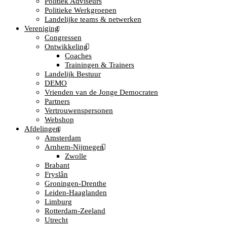
Politiek Adviseurs
Politieke Werkgroepen
Landelijke teams & netwerken
Vereniging
Congressen
Ontwikkeling
Coaches
Trainingen & Trainers
Landelijk Bestuur
DEMO
Vrienden van de Jonge Democraten
Partners
Vertrouwenspersonen
Webshop
Afdelingen
Amsterdam
Arnhem-Nijmegen
Zwolle
Brabant
Fryslân
Groningen-Drenthe
Leiden-Haaglanden
Limburg
Rotterdam-Zeeland
Utrecht