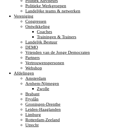
Politiek Adviseurs
Politieke Werkgroepen
Landelijke teams & netwerken
Vereniging
Congressen
Ontwikkeling
Coaches
Trainingen & Trainers
Landelijk Bestuur
DEMO
Vrienden van de Jonge Democraten
Partners
Vertrouwenspersonen
Webshop
Afdelingen
Amsterdam
Arnhem-Nijmegen
Zwolle
Brabant
Fryslân
Groningen-Drenthe
Leiden-Haaglanden
Limburg
Rotterdam-Zeeland
Utrecht