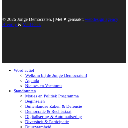
© 2026 Jonge Democraten. | Met ♥︎ gemaakt:
webdesign agency
Brendly
&
Mad Pack
Word actief
Welkom bij de Jonge Democraten!
Agenda
Nieuws en Vacatures
Standpunten
Moties en Politiek Programma
Beginselen
Buitenlandse Zaken & Defensie
Democratie & Rechtsstaat
Digitalisering & Automatisering
Diversiteit & Participatie
Duurzaamheid