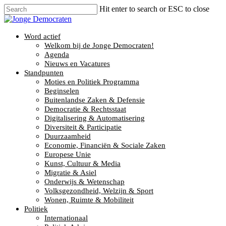
Hit enter to search or ESC to close
Word actief
Welkom bij de Jonge Democraten!
Agenda
Nieuws en Vacatures
Standpunten
Moties en Politiek Programma
Beginselen
Buitenlandse Zaken & Defensie
Democratie & Rechtsstaat
Digitalisering & Automatisering
Diversiteit & Participatie
Duurzaamheid
Economie, Financiën & Sociale Zaken
Europese Unie
Kunst, Cultuur & Media
Migratie & Asiel
Onderwijs & Wetenschap
Volksgezondheid, Welzijn & Sport
Wonen, Ruimte & Mobiliteit
Politiek
Internationaal