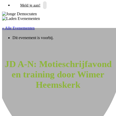
Meld je aan!
« Alle Evenementen
Dit evenement is voorbij.
JD A-N: Motieschrijfavond
en training door Wimer
Heemskerk