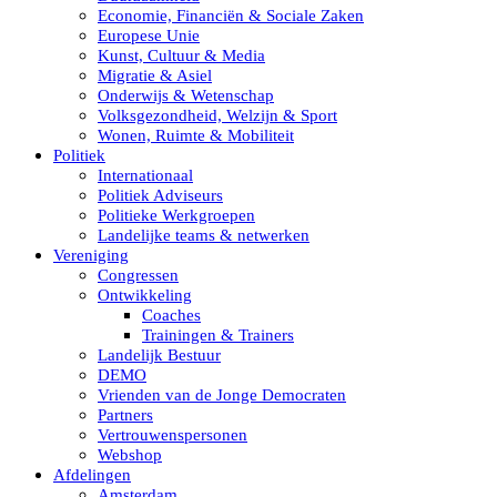
Economie, Financiën & Sociale Zaken
Europese Unie
Kunst, Cultuur & Media
Migratie & Asiel
Onderwijs & Wetenschap
Volksgezondheid, Welzijn & Sport
Wonen, Ruimte & Mobiliteit
Politiek
Internationaal
Politiek Adviseurs
Politieke Werkgroepen
Landelijke teams & netwerken
Vereniging
Congressen
Ontwikkeling
Coaches
Trainingen & Trainers
Landelijk Bestuur
DEMO
Vrienden van de Jonge Democraten
Partners
Vertrouwenspersonen
Webshop
Afdelingen
Amsterdam