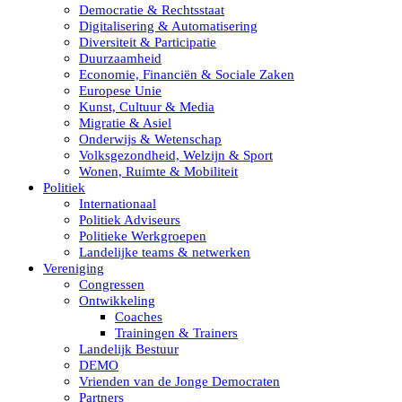
Democratie & Rechtsstaat
Digitalisering & Automatisering
Diversiteit & Participatie
Duurzaamheid
Economie, Financiën & Sociale Zaken
Europese Unie
Kunst, Cultuur & Media
Migratie & Asiel
Onderwijs & Wetenschap
Volksgezondheid, Welzijn & Sport
Wonen, Ruimte & Mobiliteit
Politiek
Internationaal
Politiek Adviseurs
Politieke Werkgroepen
Landelijke teams & netwerken
Vereniging
Congressen
Ontwikkeling
Coaches
Trainingen & Trainers
Landelijk Bestuur
DEMO
Vrienden van de Jonge Democraten
Partners