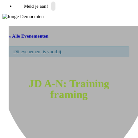
Meld je aan!
« Alle Evenementen
Dit evenement is voorbij.
JD A-N: Training
framing