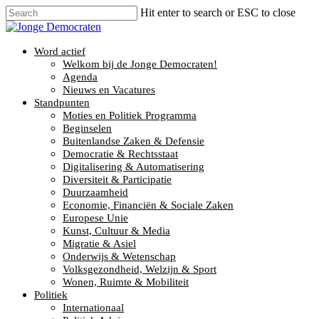
Hit enter to search or ESC to close
Word actief
Welkom bij de Jonge Democraten!
Agenda
Nieuws en Vacatures
Standpunten
Moties en Politiek Programma
Beginselen
Buitenlandse Zaken & Defensie
Democratie & Rechtsstaat
Digitalisering & Automatisering
Diversiteit & Participatie
Duurzaamheid
Economie, Financiën & Sociale Zaken
Europese Unie
Kunst, Cultuur & Media
Migratie & Asiel
Onderwijs & Wetenschap
Volksgezondheid, Welzijn & Sport
Wonen, Ruimte & Mobiliteit
Politiek
Internationaal