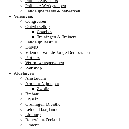
Politiek Adviseurs
Politieke Werkgroepen
Landelijke teams & netwerken
Vereniging
Congressen
Ontwikkeling
Coaches
Trainingen & Trainers
Landelijk Bestuur
DEMO
Vrienden van de Jonge Democraten
Partners
Vertrouwenspersonen
Webshop
Afdelingen
Amsterdam
Arnhem-Nijmegen
Zwolle
Brabant
Fryslân
Groningen-Drenthe
Leiden-Haaglanden
Limburg
Rotterdam-Zeeland
Utrecht