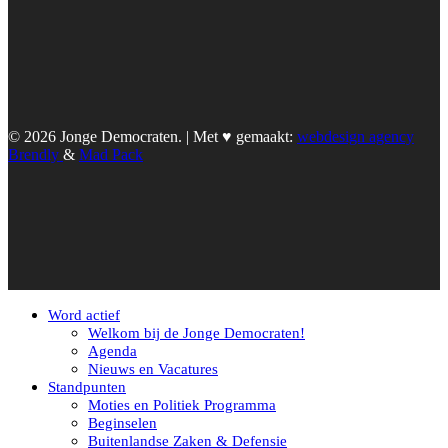
© 2026 Jonge Democraten. | Met ♥︎ gemaakt:
webdesign agency
Brendly
&
Mad Pack
Word actief
Welkom bij de Jonge Democraten!
Agenda
Nieuws en Vacatures
Standpunten
Moties en Politiek Programma
Beginselen
Buitenlandse Zaken & Defensie