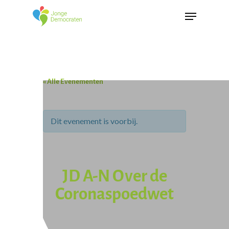
« Alle Evenementen
Dit evenement is voorbij.
JD A-N Over de
Coronaspoedwet