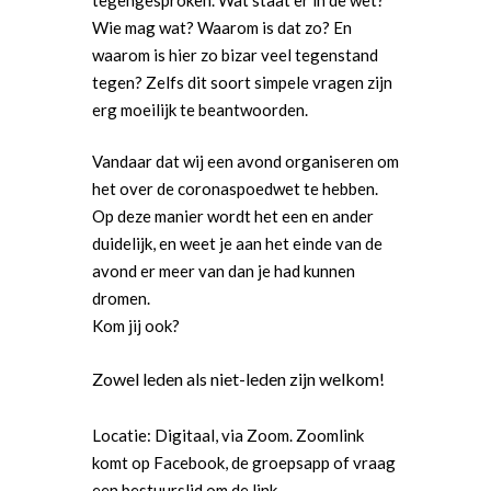
Wie mag wat? Waarom is dat zo? En
waarom is hier zo bizar veel tegenstand
tegen? Zelfs dit soort simpele vragen zijn
erg moeilijk te beantwoorden.
Vandaar dat wij een avond organiseren om
het over de coronaspoedwet te hebben.
Op deze manier wordt het een en ander
duidelijk, en weet je aan het einde van de
avond er meer van dan je had kunnen
dromen.
Kom jij ook?
Word actief
Welkom bij de Jonge
Zowel leden als niet-leden zijn welkom!
Standpunten
Democraten!
Moties en Politiek Pro
Politiek
Locatie: Digitaal, via Zoom. Zoomlink
Agenda
Beginselen
Internationaal
Vereniging
komt op Facebook, de groepsapp of vraag
Nieuws en Vacatures
een bestuurslid om de link.