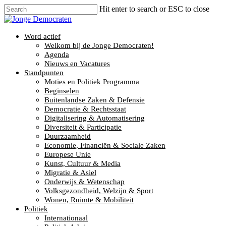
Hit enter to search or ESC to close
Word actief
Welkom bij de Jonge Democraten!
Agenda
Nieuws en Vacatures
Standpunten
Moties en Politiek Programma
Beginselen
Buitenlandse Zaken & Defensie
Democratie & Rechtsstaat
Digitalisering & Automatisering
Diversiteit & Participatie
Duurzaamheid
Economie, Financiën & Sociale Zaken
Europese Unie
Kunst, Cultuur & Media
Migratie & Asiel
Onderwijs & Wetenschap
Volksgezondheid, Welzijn & Sport
Wonen, Ruimte & Mobiliteit
Politiek
Internationaal