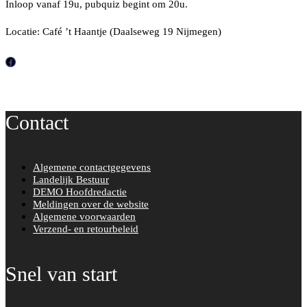
Inloop vanaf 19u, pubquiz begint om 20u.
Locatie: Café ’t Haantje (
Daalseweg 19
Nijmegen)
F
a
c
Contact
e
b
o
Algemene contactgegevens
o
Landelijk Bestuur
k
DEMO Hoofdredactie
Meldingen over de website
Algemene voorwaarden
Verzend- en retourbeleid
Snel van start