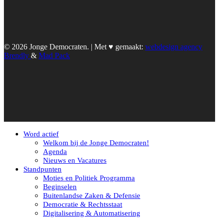
© 2026 Jonge Democraten. | Met ♥︎ gemaakt:
webdesign agency
Brendly
&
Mad Pack
Word actief
Welkom bij de Jonge Democraten!
Agenda
Nieuws en Vacatures
Standpunten
Moties en Politiek Programma
Beginselen
Buitenlandse Zaken & Defensie
Democratie & Rechtsstaat
Digitalisering & Automatisering