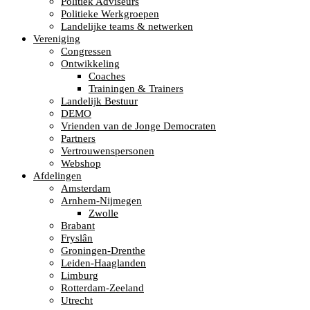
Politiek Adviseurs
Politieke Werkgroepen
Landelijke teams & netwerken
Vereniging
Congressen
Ontwikkeling
Coaches
Trainingen & Trainers
Landelijk Bestuur
DEMO
Vrienden van de Jonge Democraten
Partners
Vertrouwenspersonen
Webshop
Afdelingen
Amsterdam
Arnhem-Nijmegen
Zwolle
Brabant
Fryslân
Groningen-Drenthe
Leiden-Haaglanden
Limburg
Rotterdam-Zeeland
Utrecht