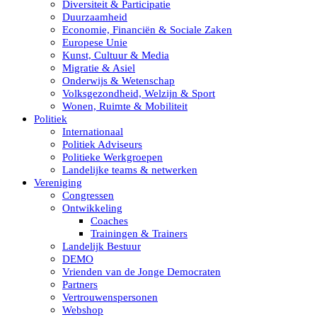
Diversiteit & Participatie
Duurzaamheid
Economie, Financiën & Sociale Zaken
Europese Unie
Kunst, Cultuur & Media
Migratie & Asiel
Onderwijs & Wetenschap
Volksgezondheid, Welzijn & Sport
Wonen, Ruimte & Mobiliteit
Politiek
Internationaal
Politiek Adviseurs
Politieke Werkgroepen
Landelijke teams & netwerken
Vereniging
Congressen
Ontwikkeling
Coaches
Trainingen & Trainers
Landelijk Bestuur
DEMO
Vrienden van de Jonge Democraten
Partners
Vertrouwenspersonen
Webshop