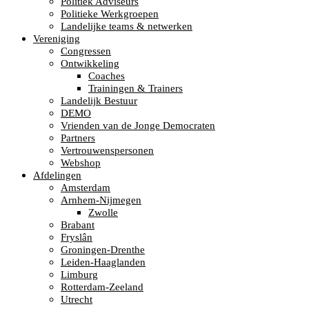
Politiek Adviseurs
Politieke Werkgroepen
Landelijke teams & netwerken
Vereniging
Congressen
Ontwikkeling
Coaches
Trainingen & Trainers
Landelijk Bestuur
DEMO
Vrienden van de Jonge Democraten
Partners
Vertrouwenspersonen
Webshop
Afdelingen
Amsterdam
Arnhem-Nijmegen
Zwolle
Brabant
Fryslân
Groningen-Drenthe
Leiden-Haaglanden
Limburg
Rotterdam-Zeeland
Utrecht