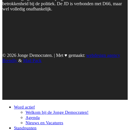
betrokkenheid bij de politiek. De JD is verbonden met D66, maar
wel volledig onafhankelijk.
© 2026 Jonge Democraten. | Met ♥︎ gemaakt:
webdesign agency
Brendly
&
Mad Pack
Word actief
Welkom bij de Jonge Democraten!
Agenda
Nieuws en Vacatures
Standpunten