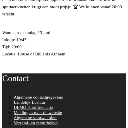
sportactiviteiten krijgt een mooi prijsje. 🏆 We kunnen vanaf 20:00
terecht.
Wanneer: maandag 13 juni
Inloop: 19:45
Tijd: 20:00
Locatie: House of Billiards Arnhem
Contact
Algemene contactgegevens
Landelijk Bestuur
DEMO Hoofdredactie
Meldingen over de website
Algemene voorwaarden
Verzend- en retourbeleid