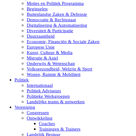
Moties en Politiek Programma
Beginselen
Buitenlandse Zaken & Defensie
Democratie & Rechtsstaat
Digitalisering & Automatisering
Diversiteit & Participatie
Duurzaamheid
Economie, Financiën & Sociale Zaken
Europese Unie
Kunst, Cultuur & Media
Migratie & Asiel
Onderwijs & Wetenschap
Volksgezondheid, Welzijn & Sport
Wonen, Ruimte & Mobiliteit
Politiek
Internationaal
Politiek Adviseurs
Politieke Werkgroepen
Landelijke teams & netwerken
Vereniging
Congressen
Ontwikkeling
Coaches
Trainingen & Trainers
Landelijk Bestuur