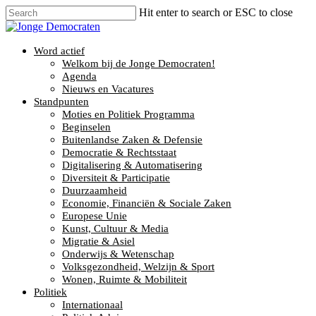
Hit enter to search or ESC to close
Word actief
Welkom bij de Jonge Democraten!
Agenda
Nieuws en Vacatures
Standpunten
Moties en Politiek Programma
Beginselen
Buitenlandse Zaken & Defensie
Democratie & Rechtsstaat
Digitalisering & Automatisering
Diversiteit & Participatie
Duurzaamheid
Economie, Financiën & Sociale Zaken
Europese Unie
Kunst, Cultuur & Media
Migratie & Asiel
Onderwijs & Wetenschap
Volksgezondheid, Welzijn & Sport
Wonen, Ruimte & Mobiliteit
Politiek
Internationaal