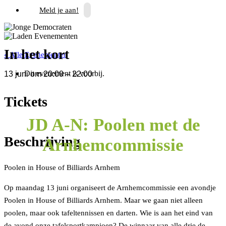
Meld je aan!
In het kort
« Alle Evenementen
Dit evenement is voorbij.
13 juni
om
20:00
–
22:00
Tickets
JD A-N: Poolen met de
Beschrijving
Arnhemcommissie
Poolen in House of Billiards Arnhem
Op maandag 13 juni organiseert de Arnhemcommissie een avondje
Poolen in House of Billiards Arnhem. Maar we gaan niet alleen
poolen, maar ook tafeltennissen en darten. Wie is aan het eind van
de avond onze tafelsportkampioen? De winnaar van alle drie de