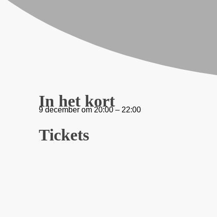
In het kort
9 december
om
20:00
–
22:00
Tickets