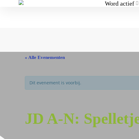
Word actief
« Alle Evenementen
Dit evenement is voorbij.
JD A-N: Spellet