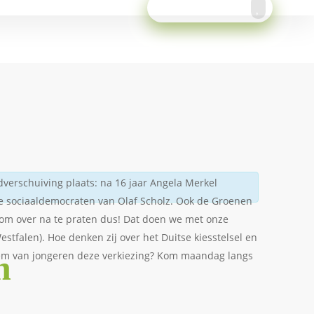
Meld je aan!
verschuiving plaats: na 16 jaar Angela Merkel
e sociaaldemocraten van Olaf Scholz. Ook de Groenen
 om over na te praten dus! Dat doen we met onze
estfalen). Hoe denken zij over het Duitse kiesstelsel en
n
tem van jongeren deze verkiezing? Kom maandag langs