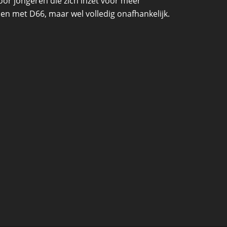
oor jongeren die zich inzet voor meer
den met D66, maar wel volledig onafhankelijk.