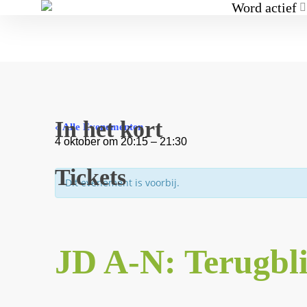
Word actief
In het kort
« Alle Evenementen
4 oktober
om
20:15
–
21:30
Tickets
Dit evenement is voorbij.
JD A-N: Terugbli