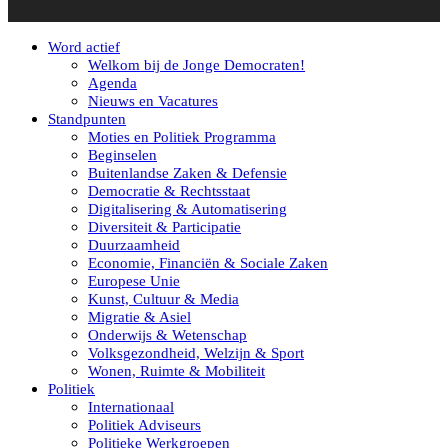
Word actief
Welkom bij de Jonge Democraten!
Agenda
Nieuws en Vacatures
Standpunten
Moties en Politiek Programma
Beginselen
Buitenlandse Zaken & Defensie
Democratie & Rechtsstaat
Digitalisering & Automatisering
Diversiteit & Participatie
Duurzaamheid
Economie, Financiën & Sociale Zaken
Europese Unie
Kunst, Cultuur & Media
Migratie & Asiel
Onderwijs & Wetenschap
Volksgezondheid, Welzijn & Sport
Wonen, Ruimte & Mobiliteit
Politiek
Internationaal
Politiek Adviseurs
Politieke Werkgroepen