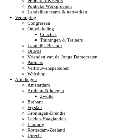
Politiek Adviseurs
Politieke Werkgroepen
Landelijke teams & netwerken
Vereniging
Congressen
Ontwikkeling
Coaches
Trainingen & Trainers
Landelijk Bestuur
DEMO
Vrienden van de Jonge Democraten
Partners
Vertrouwenspersonen
Webshop
Afdelingen
Amsterdam
Arnhem-Nijmegen
Zwolle
Brabant
Fryslân
Groningen-Drenthe
Leiden-Haaglanden
Limburg
Rotterdam-Zeeland
Utrecht