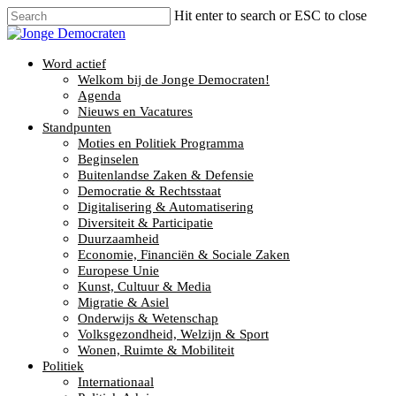
Hit enter to search or ESC to close
Word actief
Welkom bij de Jonge Democraten!
Agenda
Nieuws en Vacatures
Standpunten
Moties en Politiek Programma
Beginselen
Buitenlandse Zaken & Defensie
Democratie & Rechtsstaat
Digitalisering & Automatisering
Diversiteit & Participatie
Duurzaamheid
Economie, Financiën & Sociale Zaken
Europese Unie
Kunst, Cultuur & Media
Migratie & Asiel
Onderwijs & Wetenschap
Volksgezondheid, Welzijn & Sport
Wonen, Ruimte & Mobiliteit
Politiek
Internationaal