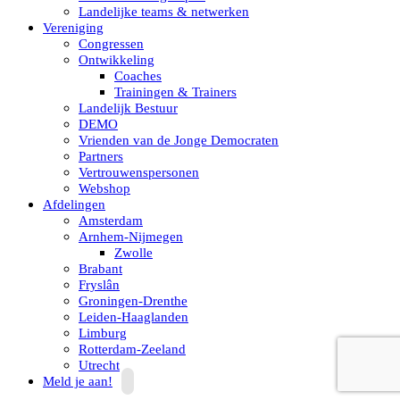
Landelijke teams & netwerken
Vereniging
Congressen
Ontwikkeling
Coaches
Trainingen & Trainers
Landelijk Bestuur
DEMO
Vrienden van de Jonge Democraten
Partners
Vertrouwenspersonen
Webshop
Afdelingen
Amsterdam
Arnhem-Nijmegen
Zwolle
Brabant
Fryslân
Groningen-Drenthe
Leiden-Haaglanden
Limburg
Rotterdam-Zeeland
Utrecht
Meld je aan!