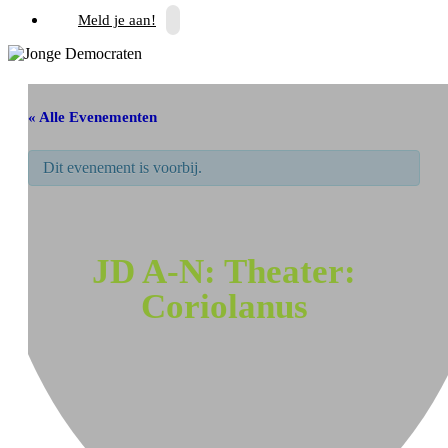
Meld je aan!
« Alle Evenementen
Dit evenement is voorbij.
JD A-N: Theater:
Coriolanus