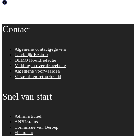
F
a
c
Contact
e
b
o
Algemene contactgegevens
o
Landelijk Bestuur
k
DEMO Hoofdredactie
Meldingen over de website
Algemene voorwaarden
Verzend- en retourbeleid
Snel van start
Administratief
ANBI-status
Commissie van Beroep
Financiën