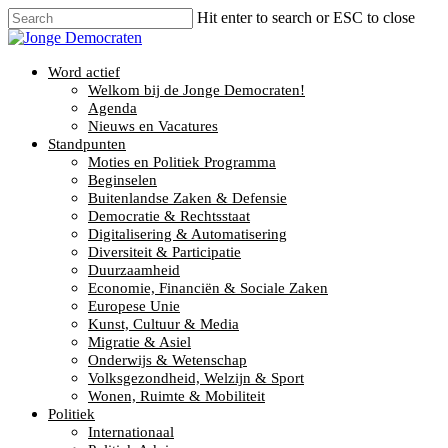
Hit enter to search or ESC to close
Word actief
Welkom bij de Jonge Democraten!
Agenda
Nieuws en Vacatures
Standpunten
Moties en Politiek Programma
Beginselen
Buitenlandse Zaken & Defensie
Democratie & Rechtsstaat
Digitalisering & Automatisering
Diversiteit & Participatie
Duurzaamheid
Economie, Financiën & Sociale Zaken
Europese Unie
Kunst, Cultuur & Media
Migratie & Asiel
Onderwijs & Wetenschap
Volksgezondheid, Welzijn & Sport
Wonen, Ruimte & Mobiliteit
Politiek
Internationaal