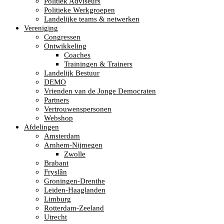
Politiek Adviseurs
Politieke Werkgroepen
Landelijke teams & netwerken
Vereniging
Congressen
Ontwikkeling
Coaches
Trainingen & Trainers
Landelijk Bestuur
DEMO
Vrienden van de Jonge Democraten
Partners
Vertrouwenspersonen
Webshop
Afdelingen
Amsterdam
Arnhem-Nijmegen
Zwolle
Brabant
Fryslân
Groningen-Drenthe
Leiden-Haaglanden
Limburg
Rotterdam-Zeeland
Utrecht