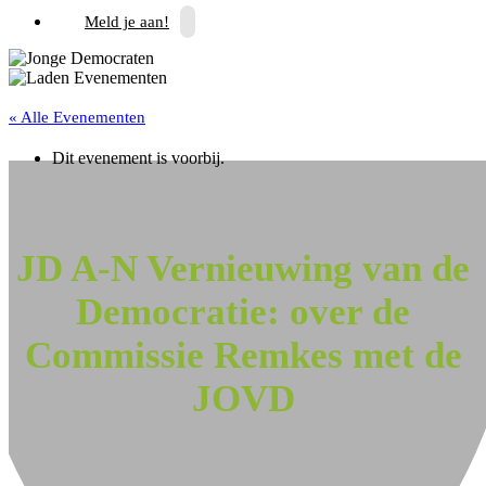
Meld je aan!
« Alle Evenementen
Dit evenement is voorbij.
JD A-N Vernieuwing van de
Democratie: over de
Commissie Remkes met de
JOVD