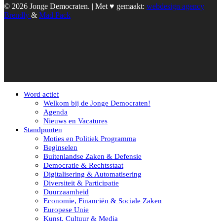
© 2026 Jonge Democraten. | Met ♥︎ gemaakt:
webdesign agency
Brendly
&
Mad Pack
Word actief
Welkom bij de Jonge Democraten!
Agenda
Nieuws en Vacatures
Standpunten
Moties en Politiek Programma
Beginselen
Buitenlandse Zaken & Defensie
Democratie & Rechtsstaat
Digitalisering & Automatisering
Diversiteit & Participatie
Duurzaamheid
Economie, Financiën & Sociale Zaken
Europese Unie
Kunst, Cultuur & Media