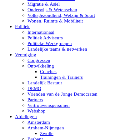
Migratie & Asiel
Onderwijs & Wetenschap
Volksgezondheid, Welzijn & Sport
Wonen, Ruimte & Mobiliteit
Politiek
Internationaal
Politiek Adviseurs
Politieke Werkgroepen
Landelijke teams & netwerken
Vereniging
Congressen
Ontwikkeling
Coaches
Trainingen & Trainers
Landelijk Bestuur
DEMO
Vrienden van de Jonge Democraten
Partners
Vertrouwenspersonen
Webshop
Afdelingen
Amsterdam
Arnhem-Nijmegen
Zwolle
Brabant