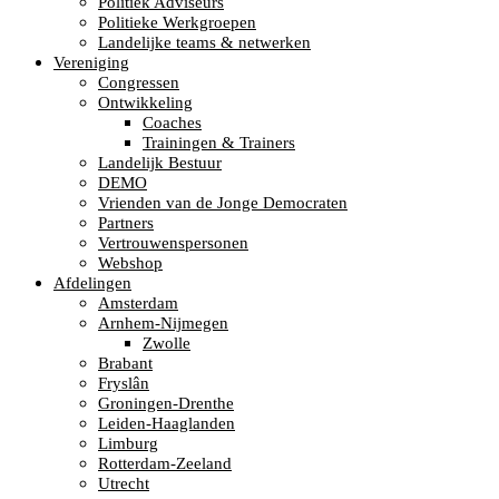
Politiek Adviseurs
Politieke Werkgroepen
Landelijke teams & netwerken
Vereniging
Congressen
Ontwikkeling
Coaches
Trainingen & Trainers
Landelijk Bestuur
DEMO
Vrienden van de Jonge Democraten
Partners
Vertrouwenspersonen
Webshop
Afdelingen
Amsterdam
Arnhem-Nijmegen
Zwolle
Brabant
Fryslân
Groningen-Drenthe
Leiden-Haaglanden
Limburg
Rotterdam-Zeeland
Utrecht