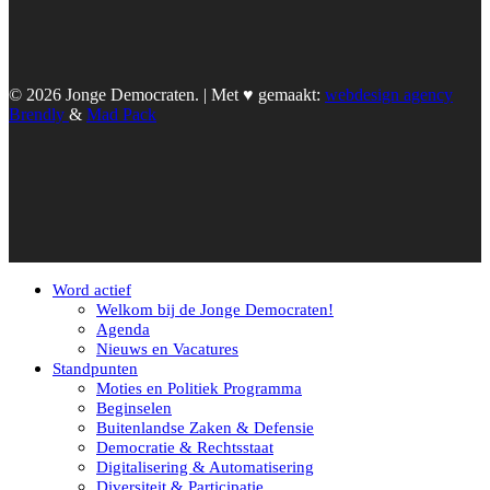
© 2026 Jonge Democraten. | Met ♥︎ gemaakt:
webdesign agency
Brendly
&
Mad Pack
Word actief
Welkom bij de Jonge Democraten!
Agenda
Nieuws en Vacatures
Standpunten
Moties en Politiek Programma
Beginselen
Buitenlandse Zaken & Defensie
Democratie & Rechtsstaat
Digitalisering & Automatisering
Diversiteit & Participatie