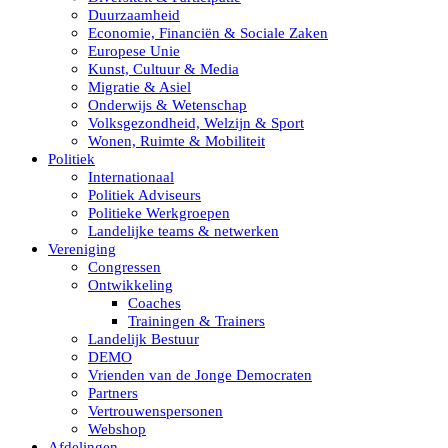
Duurzaamheid
Economie, Financiën & Sociale Zaken
Europese Unie
Kunst, Cultuur & Media
Migratie & Asiel
Onderwijs & Wetenschap
Volksgezondheid, Welzijn & Sport
Wonen, Ruimte & Mobiliteit
Politiek
Internationaal
Politiek Adviseurs
Politieke Werkgroepen
Landelijke teams & netwerken
Vereniging
Congressen
Ontwikkeling
Coaches
Trainingen & Trainers
Landelijk Bestuur
DEMO
Vrienden van de Jonge Democraten
Partners
Vertrouwenspersonen
Webshop
Afdelingen