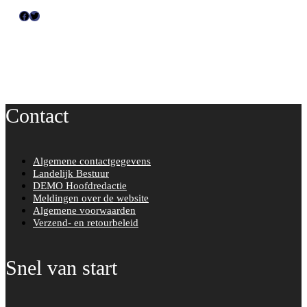
F
T
a
w
c
i
e
t
b
t
o
e
Contact
o
r
k
Algemene contactgegevens
Landelijk Bestuur
DEMO Hoofdredactie
Meldingen over de website
Algemene voorwaarden
Verzend- en retourbeleid
Snel van start