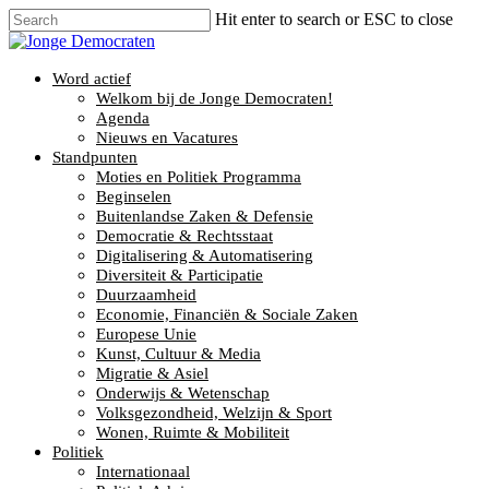
Hit enter to search or ESC to close
Word actief
Welkom bij de Jonge Democraten!
Agenda
Nieuws en Vacatures
Standpunten
Moties en Politiek Programma
Beginselen
Buitenlandse Zaken & Defensie
Democratie & Rechtsstaat
Digitalisering & Automatisering
Diversiteit & Participatie
Duurzaamheid
Economie, Financiën & Sociale Zaken
Europese Unie
Kunst, Cultuur & Media
Migratie & Asiel
Onderwijs & Wetenschap
Volksgezondheid, Welzijn & Sport
Wonen, Ruimte & Mobiliteit
Politiek
Internationaal