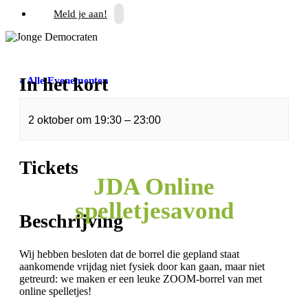
Meld je aan!
In het kort
« Alle Evenementen
Dit evenement is voorbij.
2 oktober
om
19:30
–
23:00
Tickets
JDA Online
spelletjesavond
Beschrijving
Wij hebben besloten dat de borrel die gepland staat
aankomende vrijdag niet fysiek door kan gaan, maar niet
getreurd: we maken er een leuke ZOOM-borrel van met
online spelletjes!