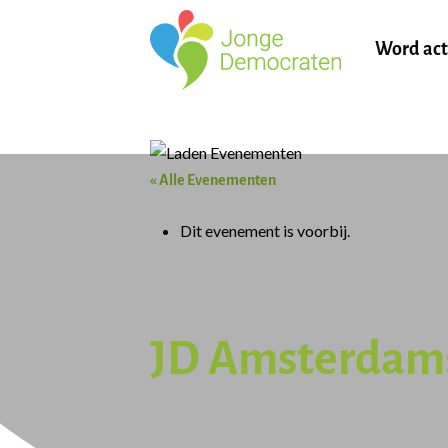
Word act
« Alle Evenementen
Dit evenement is voorbij.
JD Amsterdam