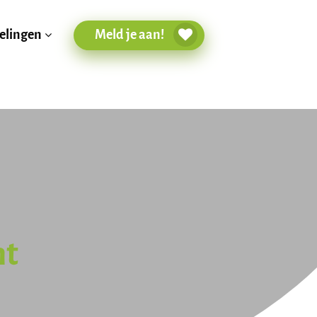
Meld je aan!
elingen
nt