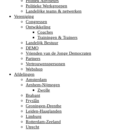
Politiek Adviseurs
Politieke Werkgroepen
Landelijke teams & netwerken
Vereniging
Congressen
Ontwikkeling
Coaches
Trainingen & Trainers
Landelijk Bestuur
DEMO
Vrienden van de Jonge Democraten
Partners
Vertrouwenspersonen
Webshop
Afdelingen
Amsterdam
Arnhem-Nijmegen
Zwolle
Brabant
Fryslân
Groningen-Drenthe
Leiden-Haaglanden
Limburg
Rotterdam-Zeeland
Utrecht