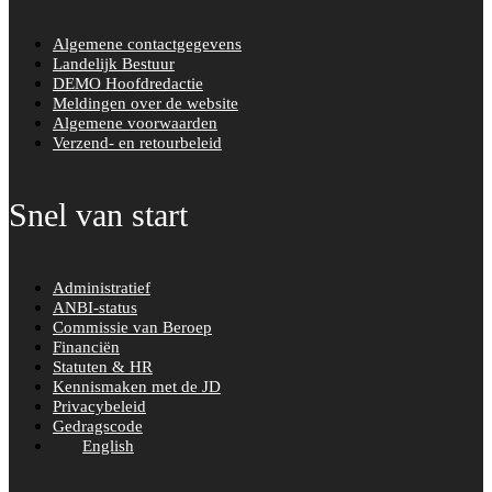
Algemene contactgegevens
Landelijk Bestuur
DEMO Hoofdredactie
Meldingen over de website
Algemene voorwaarden
Verzend- en retourbeleid
Snel van start
Administratief
ANBI-status
Commissie van Beroep
Financiën
Statuten & HR
Kennismaken met de JD
Privacybeleid
Gedragscode
English