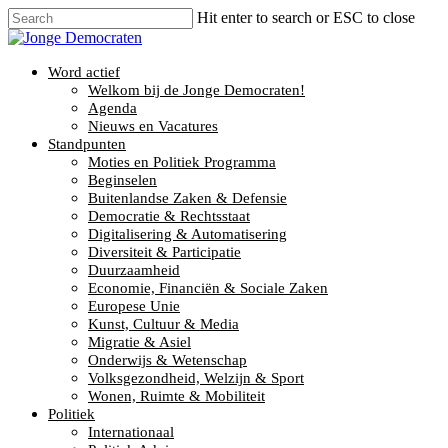
Hit enter to search or ESC to close
Word actief
Welkom bij de Jonge Democraten!
Agenda
Nieuws en Vacatures
Standpunten
Moties en Politiek Programma
Beginselen
Buitenlandse Zaken & Defensie
Democratie & Rechtsstaat
Digitalisering & Automatisering
Diversiteit & Participatie
Duurzaamheid
Economie, Financiën & Sociale Zaken
Europese Unie
Kunst, Cultuur & Media
Migratie & Asiel
Onderwijs & Wetenschap
Volksgezondheid, Welzijn & Sport
Wonen, Ruimte & Mobiliteit
Politiek
Internationaal