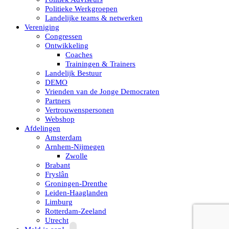
Politieke Werkgroepen
Landelijke teams & netwerken
Vereniging
Congressen
Ontwikkeling
Coaches
Trainingen & Trainers
Landelijk Bestuur
DEMO
Vrienden van de Jonge Democraten
Partners
Vertrouwenspersonen
Webshop
Afdelingen
Amsterdam
Arnhem-Nijmegen
Zwolle
Brabant
Fryslân
Groningen-Drenthe
Leiden-Haaglanden
Limburg
Rotterdam-Zeeland
Utrecht