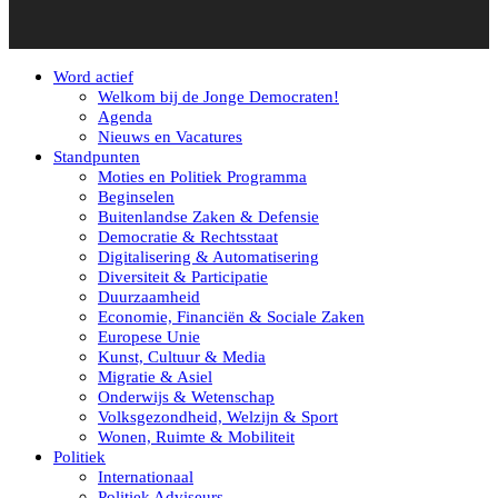
Word actief
Welkom bij de Jonge Democraten!
Agenda
Nieuws en Vacatures
Standpunten
Moties en Politiek Programma
Beginselen
Buitenlandse Zaken & Defensie
Democratie & Rechtsstaat
Digitalisering & Automatisering
Diversiteit & Participatie
Duurzaamheid
Economie, Financiën & Sociale Zaken
Europese Unie
Kunst, Cultuur & Media
Migratie & Asiel
Onderwijs & Wetenschap
Volksgezondheid, Welzijn & Sport
Wonen, Ruimte & Mobiliteit
Politiek
Internationaal
Politiek Adviseurs