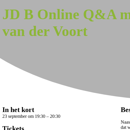
JD B Online Q&A me
van der Voort
In het kort
Be
23 september
om
19:30
–
20:30
Naast
Tickets
dat 