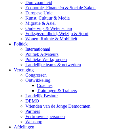
Duurzaamheid
Economie, Financiën & Sociale Zaken
Europese Unie
Kunst, Cultuur & Media
Migratie & Asiel
Onderwijs & Wetenschap
Volksgezondheid, Welzijn & Sport
Wonen, Ruimte & Mobiliteit
Politiek
Internationaal
Politiek Adviseurs
Politieke Werkgroepen
Landelijke teams & netwerken
Vereniging
Congressen
Ontwikkeling
Coaches
Trainingen & Trainers
Landelijk Bestuur
DEMO
Vrienden van de Jonge Democraten
Partners
Vertrouwenspersonen
Webshop
Afdelingen