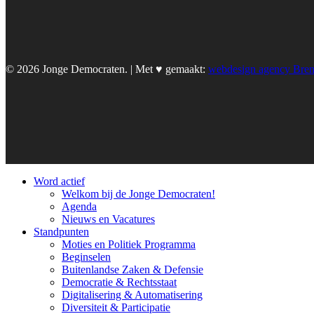
© 2026 Jonge Democraten. | Met ♥︎ gemaakt:
webdesign agency Bre
Word actief
Welkom bij de Jonge Democraten!
Agenda
Nieuws en Vacatures
Standpunten
Moties en Politiek Programma
Beginselen
Buitenlandse Zaken & Defensie
Democratie & Rechtsstaat
Digitalisering & Automatisering
Diversiteit & Participatie