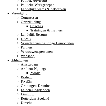
Politiek Adviseurs
Politieke Werkgroepen
Landelijke teams & netwerken
Vereniging
Congressen
Ontwikkeling
Coaches
Trainingen & Trainers
Landelijk Bestuur
DEMO
Vrienden van de Jonge Democraten
Partners
Vertrouwenspersonen
Webshop
Afdelingen
Amsterdam
Arnhem-Nijmegen
Zwolle
Brabant
Fryslân
Groningen-Drenthe
Leiden-Haaglanden
Limburg
Rotterdam-Zeeland
Utrecht