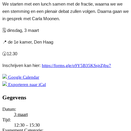
We starten met een lunch samen met de fractie, waarna we we
een stemming en een plenair debat zullen volgen. Daarna gaan we
in gesprek met Carla Moonen.
🗓 dinsdag, 3 maart
📍 de 1e kamer, Den Haag
🕠12.30
Inschrijven kan hier:
https://forms.gle/o9Y5B35KSsjrZjbu7
Google Calendar
Exporteren naar iCal
Gegevens
Datum:
3 maart
Tijd:
12:30 – 15:30
Evenement Categorie: