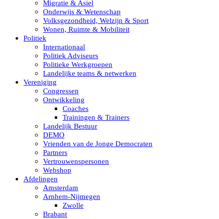
Migratie & Asiel
Onderwijs & Wetenschap
Volksgezondheid, Welzijn & Sport
Wonen, Ruimte & Mobiliteit
Politiek
Internationaal
Politiek Adviseurs
Politieke Werkgroepen
Landelijke teams & netwerken
Vereniging
Congressen
Ontwikkeling
Coaches
Trainingen & Trainers
Landelijk Bestuur
DEMO
Vrienden van de Jonge Democraten
Partners
Vertrouwenspersonen
Webshop
Afdelingen
Amsterdam
Arnhem-Nijmegen
Zwolle
Brabant