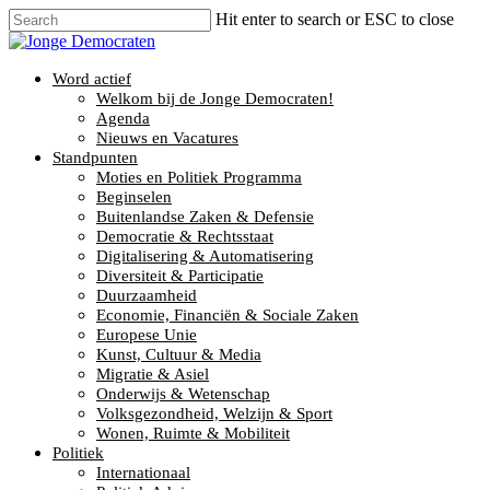
Hit enter to search or ESC to close
Word actief
Welkom bij de Jonge Democraten!
Agenda
Nieuws en Vacatures
Standpunten
Moties en Politiek Programma
Beginselen
Buitenlandse Zaken & Defensie
Democratie & Rechtsstaat
Digitalisering & Automatisering
Diversiteit & Participatie
Duurzaamheid
Economie, Financiën & Sociale Zaken
Europese Unie
Kunst, Cultuur & Media
Migratie & Asiel
Onderwijs & Wetenschap
Volksgezondheid, Welzijn & Sport
Wonen, Ruimte & Mobiliteit
Politiek
Internationaal