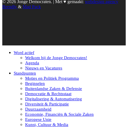
© 2026 Jonge Democraten. | Met ♥︎ gemaakt:
webdesign agency
Brendly
&
Mad Pack
Word actief
Welkom bij de Jonge Democraten!
Agenda
Nieuws en Vacatures
Standpunten
Moties en Politiek Programma
Beginselen
Buitenlandse Zaken & Defensie
Democratie & Rechtsstaat
Digitalisering & Automatisering
Diversiteit & Participatie
Duurzaamheid
Economie, Financiën & Sociale Zaken
Europese Unie
Kunst, Cultuur & Media