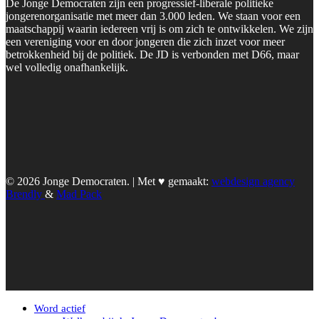
De Jonge Democraten zijn een progressief-liberale politieke
jongerenorganisatie met meer dan 3.000 leden. We staan voor een
maatschappij waarin iedereen vrij is om zich te ontwikkelen. We zijn
een vereniging voor en door jongeren die zich inzet voor meer
betrokkenheid bij de politiek. De JD is verbonden met D66, maar
wel volledig onafhankelijk.
© 2026 Jonge Democraten. | Met ♥︎ gemaakt:
webdesign agency
Brendly
&
Mad Pack
Word actief