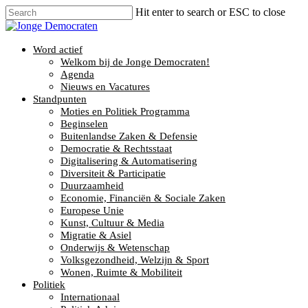
Hit enter to search or ESC to close
Word actief
Welkom bij de Jonge Democraten!
Agenda
Nieuws en Vacatures
Standpunten
Moties en Politiek Programma
Beginselen
Buitenlandse Zaken & Defensie
Democratie & Rechtsstaat
Digitalisering & Automatisering
Diversiteit & Participatie
Duurzaamheid
Economie, Financiën & Sociale Zaken
Europese Unie
Kunst, Cultuur & Media
Migratie & Asiel
Onderwijs & Wetenschap
Volksgezondheid, Welzijn & Sport
Wonen, Ruimte & Mobiliteit
Politiek
Internationaal