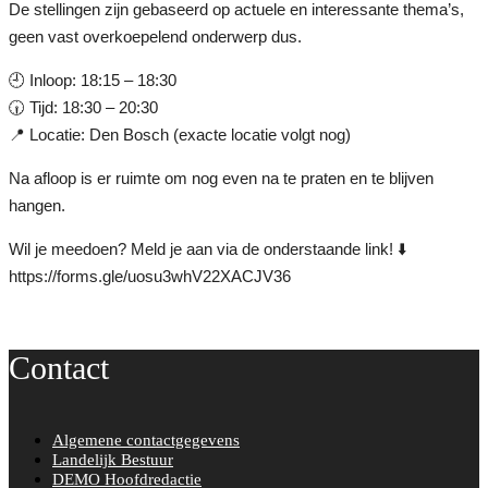
De stellingen zijn gebaseerd op actuele en interessante thema’s,
geen vast overkoepelend onderwerp dus.
🕘 Inloop: 18:15 – 18:30
🕡 Tijd: 18:30 – 20:30
📍 Locatie: Den Bosch (exacte locatie volgt nog)
Na afloop is er ruimte om nog even na te praten en te blijven
hangen.
Wil je meedoen? Meld je aan via de onderstaande link! ⬇️
https://forms.gle/uosu3whV22XACJV36
Contact
Algemene contactgegevens
Landelijk Bestuur
DEMO Hoofdredactie