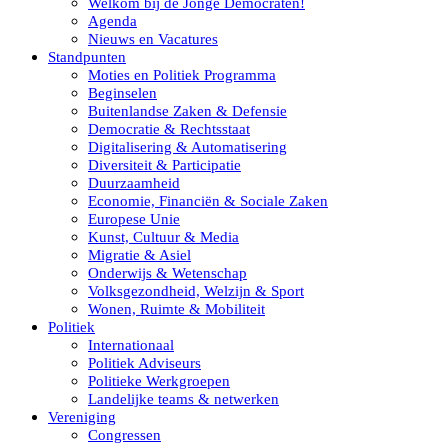
Welkom bij de Jonge Democraten!
Agenda
Nieuws en Vacatures
Standpunten
Moties en Politiek Programma
Beginselen
Buitenlandse Zaken & Defensie
Democratie & Rechtsstaat
Digitalisering & Automatisering
Diversiteit & Participatie
Duurzaamheid
Economie, Financiën & Sociale Zaken
Europese Unie
Kunst, Cultuur & Media
Migratie & Asiel
Onderwijs & Wetenschap
Volksgezondheid, Welzijn & Sport
Wonen, Ruimte & Mobiliteit
Politiek
Internationaal
Politiek Adviseurs
Politieke Werkgroepen
Landelijke teams & netwerken
Vereniging
Congressen