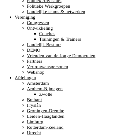
Politiek Adviseurs
Politieke Werkgroepen
Landelijke teams & netwerken
Vereniging
Congressen
Ontwikkeling
Coaches
Trainingen & Trainers
Landelijk Bestuur
DEMO
Vrienden van de Jonge Democraten
Partners
Vertrouwenspersonen
Webshop
Afdelingen
Amsterdam
Arnhem-Nijmegen
Zwolle
Brabant
Fryslân
Groningen-Drenthe
Leiden-Haaglanden
Limburg
Rotterdam-Zeeland
Utrecht