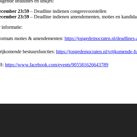
lgende deadlines en linkjes:
ecember 23:59
– Deadline indienen congresvoorstellen
ecember 23:59
– Deadline indienen amendementen, moties en kandida
 informatie:
ormats moties & amendementen:
https://jongedemocraten.nl/deadlines-
ijkomende bestuursfuncties:
https://jongedemocraten.nl/vrijkomende-fu
B:
https://www.facebook.com/events/905581626643789