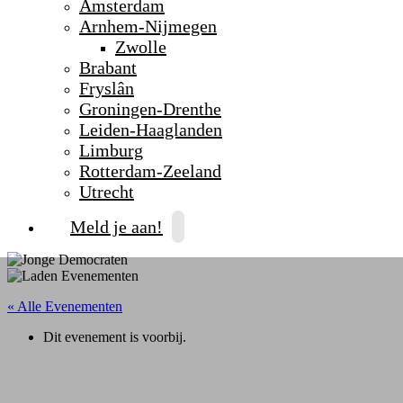
Amsterdam
Arnhem-Nijmegen
Zwolle
Brabant
Fryslân
Groningen-Drenthe
Leiden-Haaglanden
Limburg
Rotterdam-Zeeland
Utrecht
Meld je aan!
« Alle Evenementen
Dit evenement is voorbij.