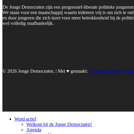
De Jonge Democraten zijn een progressief-liberale politieke jongeren
We staan voor een maatschappij waarin iedereen vrij is om zich te on
en door jongeren die zich inzet voor meer betrokkenheid bij de polit
wel volledig onafhankelijk.
© 2026 Jonge Democraten. | Met ♥︎ gemaakt:
webdesign agency Bre
Word actief
Welkom bij de Jonge Democraten!
Agenda