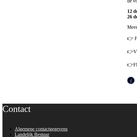
de vo
12 d
26 d
Meer
👉 F
👉Vr
👉F
Facebook
Contact
Algemene contactgegevens
Landelijk Bestuur