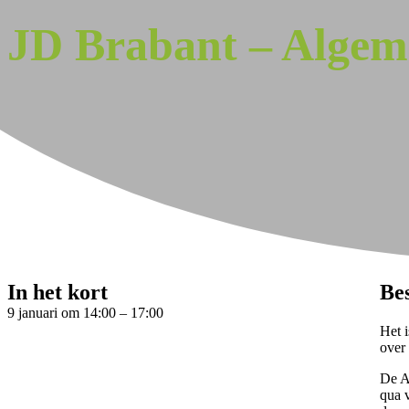
JD Brabant – Algem
In het kort
Be
9 januari
om
14:00
–
17:00
Het 
over
De A
qua 