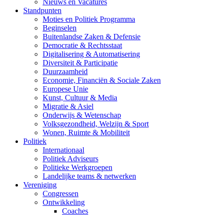
Nieuws en Vacatures
Standpunten
Moties en Politiek Programma
Beginselen
Buitenlandse Zaken & Defensie
Democratie & Rechtsstaat
Digitalisering & Automatisering
Diversiteit & Participatie
Duurzaamheid
Economie, Financiën & Sociale Zaken
Europese Unie
Kunst, Cultuur & Media
Migratie & Asiel
Onderwijs & Wetenschap
Volksgezondheid, Welzijn & Sport
Wonen, Ruimte & Mobiliteit
Politiek
Internationaal
Politiek Adviseurs
Politieke Werkgroepen
Landelijke teams & netwerken
Vereniging
Congressen
Ontwikkeling
Coaches