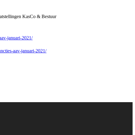
atstellingen KasCo & Bestuur
aav-januari-2021/
ncties-aav-januari-2021/