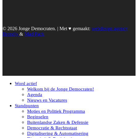
© 2026 Jonge Democraten. | Met ♥︎ gemaakt:
webdesign agency
Brendly
&
Mad Pack
Word actief
Welkom bij de Jonge Democraten!
Agenda
Nieuws en Vacatures
Standpunten
Moties en Politiek Programma
Beginselen
Buitenlandse Zaken & Defensie
Democratie & Rechtsstaat
Digitalisering & Automatisering