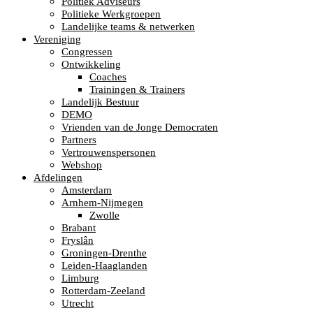
Politiek Adviseurs
Politieke Werkgroepen
Landelijke teams & netwerken
Vereniging
Congressen
Ontwikkeling
Coaches
Trainingen & Trainers
Landelijk Bestuur
DEMO
Vrienden van de Jonge Democraten
Partners
Vertrouwenspersonen
Webshop
Afdelingen
Amsterdam
Arnhem-Nijmegen
Zwolle
Brabant
Fryslân
Groningen-Drenthe
Leiden-Haaglanden
Limburg
Rotterdam-Zeeland
Utrecht