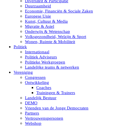
Diversiteit & Participatie
Duurzaamheid
Economie, Financiën & Sociale Zaken
Europese Unie
Kunst, Cultuur & Media
Migratie & Asiel
Onderwijs & Wetenschap
Volksgezondheid, Welzijn & Sport
Wonen, Ruimte & Mobiliteit
Politiek
Internationaal
Politiek Adviseurs
Politieke Werkgroepen
Landelijke teams & netwerken
Vereniging
Congressen
Ontwikkeling
Coaches
Trainingen & Trainers
Landelijk Bestuur
DEMO
Vrienden van de Jonge Democraten
Partners
Vertrouwenspersonen
Webshop