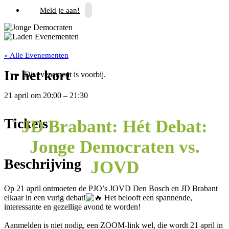
Meld je aan!
« Alle Evenementen
In het kort
Dit evenement is voorbij.
21 april
om
20:00
–
21:30
Tickets
JD Brabant: Hét Debat:
Jonge Democraten vs.
Beschrijving
JOVD
Op 21 april ontmoeten de PJO’s JOVD Den Bosch en JD Brabant
elkaar in een vurig debat!
Het belooft een spannende,
interessante en gezellige avond te worden!
Aanmelden is niet nodig, een ZOOM-link wel, die wordt 21 april in