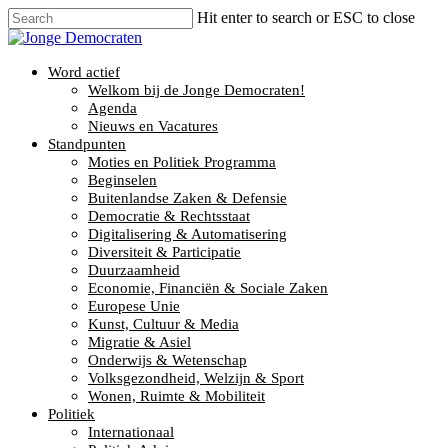
Hit enter to search or ESC to close
Word actief
Welkom bij de Jonge Democraten!
Agenda
Nieuws en Vacatures
Standpunten
Moties en Politiek Programma
Beginselen
Buitenlandse Zaken & Defensie
Democratie & Rechtsstaat
Digitalisering & Automatisering
Diversiteit & Participatie
Duurzaamheid
Economie, Financiën & Sociale Zaken
Europese Unie
Kunst, Cultuur & Media
Migratie & Asiel
Onderwijs & Wetenschap
Volksgezondheid, Welzijn & Sport
Wonen, Ruimte & Mobiliteit
Politiek
Internationaal