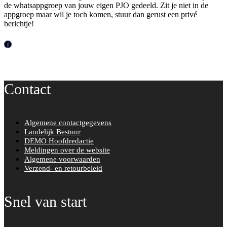
de whatsappgroep van jouw eigen PJO gedeeld. Zit je niet in de
appgroep maar wil je toch komen, stuur dan gerust een privé
berichtje!
F
a
c
Contact
e
b
o
Algemene contactgegevens
o
Landelijk Bestuur
k
DEMO Hoofdredactie
Meldingen over de website
Algemene voorwaarden
Verzend- en retourbeleid
Snel van start