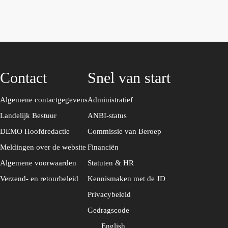
c
e
b
o
o
Contact
Snel van start
k
Algemene contactgegevens
Administratief
Landelijk Bestuur
ANBI-status
DEMO Hoofdredactie
Commissie van Beroep
Meldingen over de website
Financiën
Algemene voorwaarden
Statuten & HR
Verzend- en retourbeleid
Kennismaken met de JD
Privacybeleid
Gedragscode
English