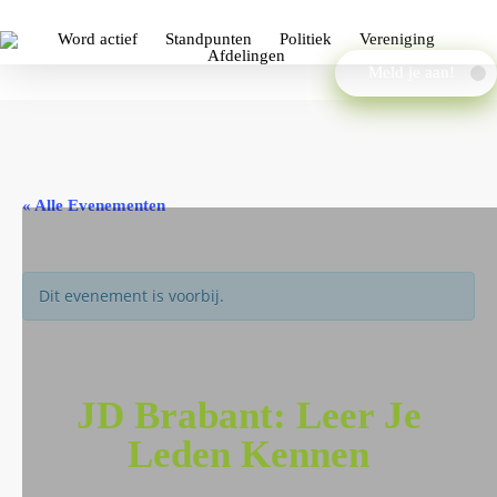
Word actief
Standpunten
Politiek
Vereniging
Afdelingen
Meld je aan!
« Alle Evenementen
Dit evenement is voorbij.
JD Brabant: Leer Je
Leden Kennen