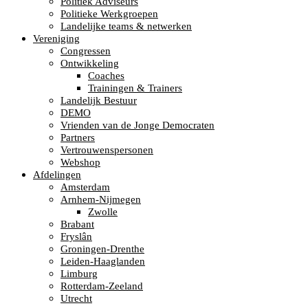
Politiek Adviseurs
Politieke Werkgroepen
Landelijke teams & netwerken
Vereniging
Congressen
Ontwikkeling
Coaches
Trainingen & Trainers
Landelijk Bestuur
DEMO
Vrienden van de Jonge Democraten
Partners
Vertrouwenspersonen
Webshop
Afdelingen
Amsterdam
Arnhem-Nijmegen
Zwolle
Brabant
Fryslân
Groningen-Drenthe
Leiden-Haaglanden
Limburg
Rotterdam-Zeeland
Utrecht