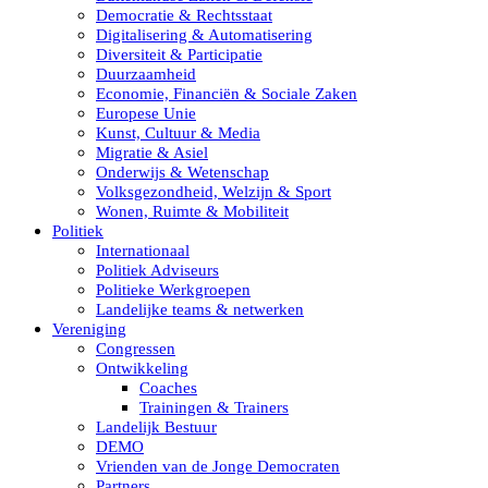
Democratie & Rechtsstaat
Digitalisering & Automatisering
Diversiteit & Participatie
Duurzaamheid
Economie, Financiën & Sociale Zaken
Europese Unie
Kunst, Cultuur & Media
Migratie & Asiel
Onderwijs & Wetenschap
Volksgezondheid, Welzijn & Sport
Wonen, Ruimte & Mobiliteit
Politiek
Internationaal
Politiek Adviseurs
Politieke Werkgroepen
Landelijke teams & netwerken
Vereniging
Congressen
Ontwikkeling
Coaches
Trainingen & Trainers
Landelijk Bestuur
DEMO
Vrienden van de Jonge Democraten
Partners