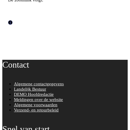
De zoomlink volgt.
F
a
c
e
b
o
Contact
o
k
Algemene contactgegevens
Landelijk Bestuur
DEMO Hoofdredactie
Meldingen over de website
Algemene voorwaarden
Verzend- en retourbeleid
Snel van start