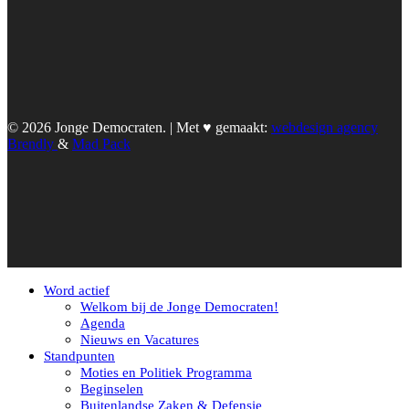
© 2026 Jonge Democraten. | Met ♥︎ gemaakt:
webdesign agency
Brendly
&
Mad Pack
Word actief
Welkom bij de Jonge Democraten!
Agenda
Nieuws en Vacatures
Standpunten
Moties en Politiek Programma
Beginselen
Buitenlandse Zaken & Defensie