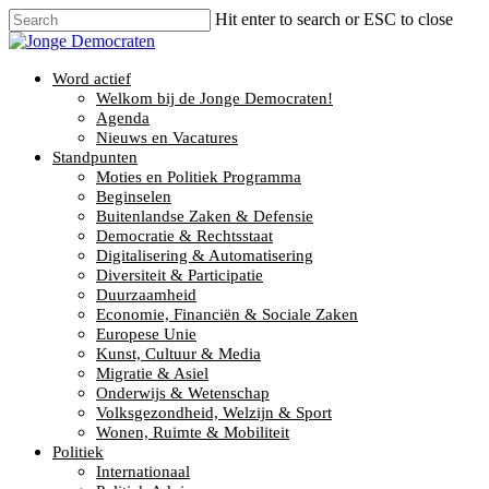
Hit enter to search or ESC to close
Word actief
Welkom bij de Jonge Democraten!
Agenda
Nieuws en Vacatures
Standpunten
Moties en Politiek Programma
Beginselen
Buitenlandse Zaken & Defensie
Democratie & Rechtsstaat
Digitalisering & Automatisering
Diversiteit & Participatie
Duurzaamheid
Economie, Financiën & Sociale Zaken
Europese Unie
Kunst, Cultuur & Media
Migratie & Asiel
Onderwijs & Wetenschap
Volksgezondheid, Welzijn & Sport
Wonen, Ruimte & Mobiliteit
Politiek
Internationaal