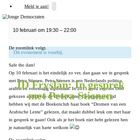
Meld je aan!
10 februari
om
19:30
–
22:00
« Alle Evenementen
De zoomlink volgt.
Dit evenement is voorbij.
Safe the date!
Op 10 februari is het eindelijk zo ver, dan gaan we in gesprek
met Petra Stienen. Petra Stienen is een Nederlands politica,
JD Fryslân: In gesprek
arabist en voormalig diplomaat. In 2015 werd ze voor D66
met Petra Stienen
gekozen als lid van de Eerste Kamer. De afgelopen tijd
hebben wij met de Boekenclub haar boek “Dromen van een
Arabische Lente” gelezen, dat maakt dubbel leuk om met haar
in gesprek te gaan! Ook als je het boek niet hebt gelezen ben
je natuurlijk van harte welkom