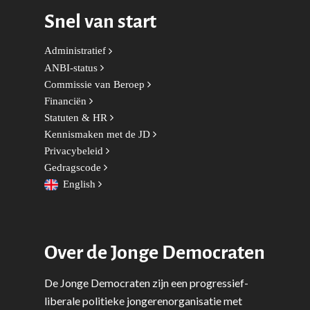
Leiden-Haaglanden
Snel van start
Europese Unie
Vertrouwenspersonen
Limburg
Kunst, Cultuur & Media
Webshop
Administratief
Rotterdam-Zeeland
ANBI-status
Migratie & Asiel
Utrecht
Commissie van Beroep
Financiën
Onderwijs & Wetenscha
Statuten & HR
Volksgezondheid, Welzij
Kennismaken met de JD
Sport
Privacybeleid
Gedragscode
Wonen, Ruimte & Mobilit
English
Over de Jonge Democraten
De Jonge Democraten zijn een progressief-
liberale politieke jongerenorganisatie met