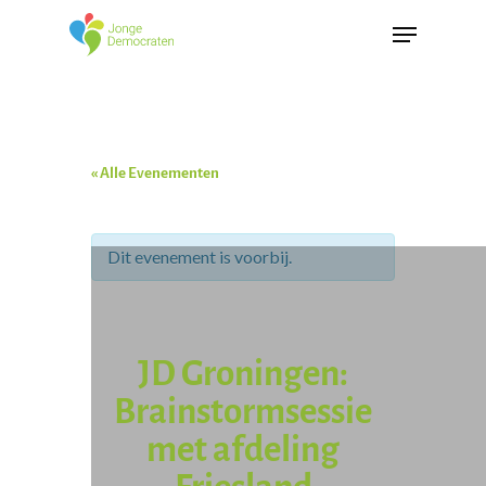
« Alle Evenementen
Dit evenement is voorbij.
JD Groningen:
Brainstormsessie
met afdeling