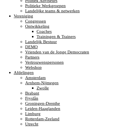
Politiek Adviseurs
Politieke Werkgroepen
Landelijke teams & netwerken
Vereniging
Congressen
Ontwikkeling
Coaches
Trainingen & Trainers
Landelijk Bestuur
DEMO
Vrienden van de Jonge Democraten
Partners
Vertrouwenspersonen
Webshop
Afdelingen
Amsterdam
Arnhem-Nijmegen
Zwolle
Brabant
Fryslân
Groningen-Drenthe
Leiden-Haaglanden
Limburg
Rotterdam-Zeeland
Utrecht