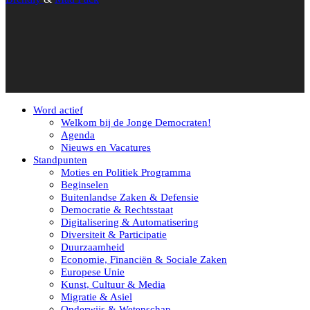
Word actief
Welkom bij de Jonge Democraten!
Agenda
Nieuws en Vacatures
Standpunten
Moties en Politiek Programma
Beginselen
Buitenlandse Zaken & Defensie
Democratie & Rechtsstaat
Digitalisering & Automatisering
Diversiteit & Participatie
Duurzaamheid
Economie, Financiën & Sociale Zaken
Europese Unie
Kunst, Cultuur & Media
Migratie & Asiel
Onderwijs & Wetenschap