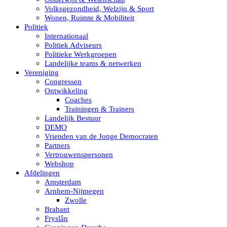
Volksgezondheid, Welzijn & Sport
Wonen, Ruimte & Mobiliteit
Politiek
Internationaal
Politiek Adviseurs
Politieke Werkgroepen
Landelijke teams & netwerken
Vereniging
Congressen
Ontwikkeling
Coaches
Trainingen & Trainers
Landelijk Bestuur
DEMO
Vrienden van de Jonge Democraten
Partners
Vertrouwenspersonen
Webshop
Afdelingen
Amsterdam
Arnhem-Nijmegen
Zwolle
Brabant
Fryslân