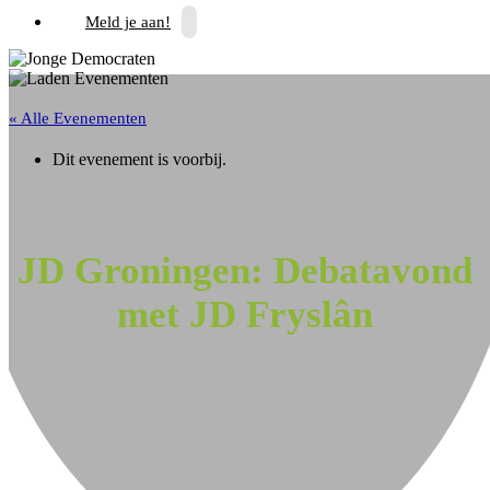
Meld je aan!
« Alle Evenementen
Dit evenement is voorbij.
JD Groningen: Debatavond
met JD Fryslân