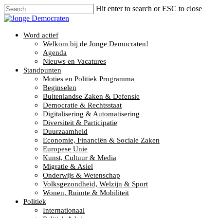
Hit enter to search or ESC to close
Word actief
Welkom bij de Jonge Democraten!
Agenda
Nieuws en Vacatures
Standpunten
Moties en Politiek Programma
Beginselen
Buitenlandse Zaken & Defensie
Democratie & Rechtsstaat
Digitalisering & Automatisering
Diversiteit & Participatie
Duurzaamheid
Economie, Financiën & Sociale Zaken
Europese Unie
Kunst, Cultuur & Media
Migratie & Asiel
Onderwijs & Wetenschap
Volksgezondheid, Welzijn & Sport
Wonen, Ruimte & Mobiliteit
Politiek
Internationaal