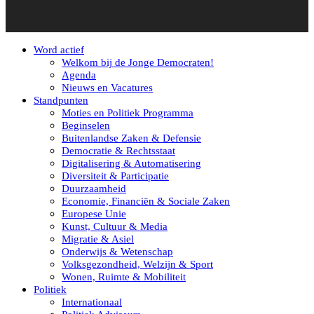
Word actief
Welkom bij de Jonge Democraten!
Agenda
Nieuws en Vacatures
Standpunten
Moties en Politiek Programma
Beginselen
Buitenlandse Zaken & Defensie
Democratie & Rechtsstaat
Digitalisering & Automatisering
Diversiteit & Participatie
Duurzaamheid
Economie, Financiën & Sociale Zaken
Europese Unie
Kunst, Cultuur & Media
Migratie & Asiel
Onderwijs & Wetenschap
Volksgezondheid, Welzijn & Sport
Wonen, Ruimte & Mobiliteit
Politiek
Internationaal