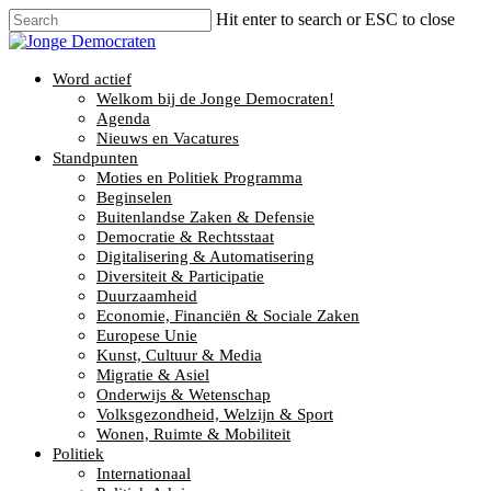
Hit enter to search or ESC to close
Word actief
Welkom bij de Jonge Democraten!
Agenda
Nieuws en Vacatures
Standpunten
Moties en Politiek Programma
Beginselen
Buitenlandse Zaken & Defensie
Democratie & Rechtsstaat
Digitalisering & Automatisering
Diversiteit & Participatie
Duurzaamheid
Economie, Financiën & Sociale Zaken
Europese Unie
Kunst, Cultuur & Media
Migratie & Asiel
Onderwijs & Wetenschap
Volksgezondheid, Welzijn & Sport
Wonen, Ruimte & Mobiliteit
Politiek
Internationaal