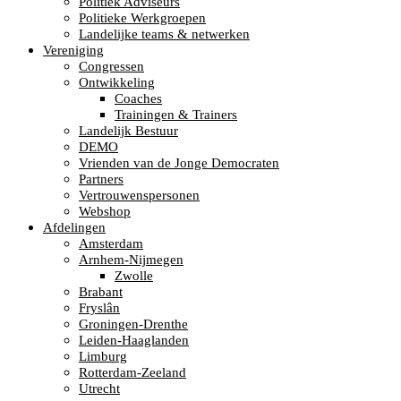
Politiek Adviseurs
Politieke Werkgroepen
Landelijke teams & netwerken
Vereniging
Congressen
Ontwikkeling
Coaches
Trainingen & Trainers
Landelijk Bestuur
DEMO
Vrienden van de Jonge Democraten
Partners
Vertrouwenspersonen
Webshop
Afdelingen
Amsterdam
Arnhem-Nijmegen
Zwolle
Brabant
Fryslân
Groningen-Drenthe
Leiden-Haaglanden
Limburg
Rotterdam-Zeeland
Utrecht