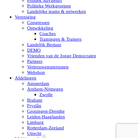
Politiek Adviseurs
Politieke Werkgroepen
Landelijke teams & netwerken
Vereniging
Congressen
Ontwikkeling
Coaches
Trainingen & Trainers
Landelijk Bestuur
DEMO
Vrienden van de Jonge Democraten
Partners
Vertrouwenspersonen
Webshop
Afdelingen
Amsterdam
Arnhem-Nijmegen
Zwolle
Brabant
Fryslân
Groningen-Drenthe
Leiden-Haaglanden
Limburg
Rotterdam-Zeeland
Utrecht