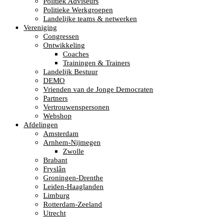
Politiek Adviseurs
Politieke Werkgroepen
Landelijke teams & netwerken
Vereniging
Congressen
Ontwikkeling
Coaches
Trainingen & Trainers
Landelijk Bestuur
DEMO
Vrienden van de Jonge Democraten
Partners
Vertrouwenspersonen
Webshop
Afdelingen
Amsterdam
Arnhem-Nijmegen
Zwolle
Brabant
Fryslân
Groningen-Drenthe
Leiden-Haaglanden
Limburg
Rotterdam-Zeeland
Utrecht