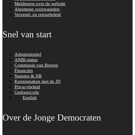
Meldingen over de website
Algemene voorwaarden
Verzend- en retourbeleid
Snel van start
Administratief
ANBI-status
Commissie van Beroep
Financiën
Statuten & HR
Kennismaken met de JD
Privacybeleid
Gedragscode
English
Over de Jonge Democraten