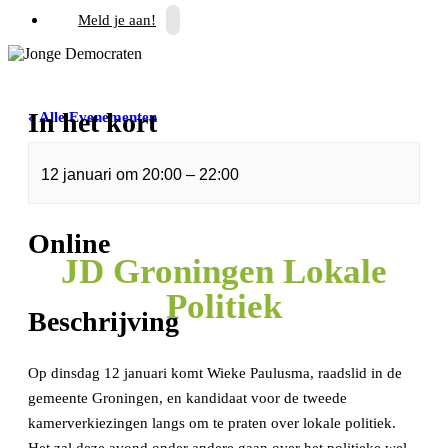
Meld je aan!
In het kort
« Alle Evenementen
Dit evenement is voorbij.
12 januari
om
20:00
–
22:00
Online
JD Groningen Lokale
Politiek
Beschrijving
Op dinsdag 12 januari komt Wieke Paulusma, raadslid in de
gemeente Groningen, en kandidaat voor de tweede
kamerverkiezingen langs om te praten over lokale politiek.