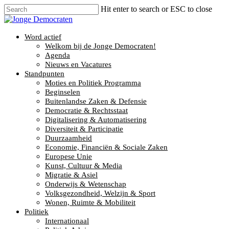
Hit enter to search or ESC to close
Word actief
Welkom bij de Jonge Democraten!
Agenda
Nieuws en Vacatures
Standpunten
Moties en Politiek Programma
Beginselen
Buitenlandse Zaken & Defensie
Democratie & Rechtsstaat
Digitalisering & Automatisering
Diversiteit & Participatie
Duurzaamheid
Economie, Financiën & Sociale Zaken
Europese Unie
Kunst, Cultuur & Media
Migratie & Asiel
Onderwijs & Wetenschap
Volksgezondheid, Welzijn & Sport
Wonen, Ruimte & Mobiliteit
Politiek
Internationaal