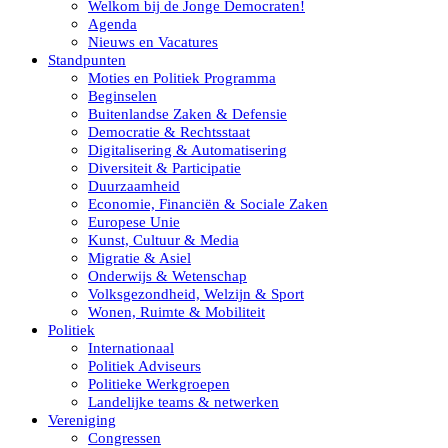
Welkom bij de Jonge Democraten!
Agenda
Nieuws en Vacatures
Standpunten
Moties en Politiek Programma
Beginselen
Buitenlandse Zaken & Defensie
Democratie & Rechtsstaat
Digitalisering & Automatisering
Diversiteit & Participatie
Duurzaamheid
Economie, Financiën & Sociale Zaken
Europese Unie
Kunst, Cultuur & Media
Migratie & Asiel
Onderwijs & Wetenschap
Volksgezondheid, Welzijn & Sport
Wonen, Ruimte & Mobiliteit
Politiek
Internationaal
Politiek Adviseurs
Politieke Werkgroepen
Landelijke teams & netwerken
Vereniging
Congressen