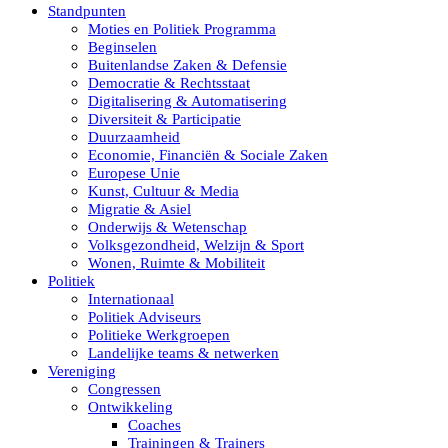
Standpunten
Moties en Politiek Programma
Beginselen
Buitenlandse Zaken & Defensie
Democratie & Rechtsstaat
Digitalisering & Automatisering
Diversiteit & Participatie
Duurzaamheid
Economie, Financiën & Sociale Zaken
Europese Unie
Kunst, Cultuur & Media
Migratie & Asiel
Onderwijs & Wetenschap
Volksgezondheid, Welzijn & Sport
Wonen, Ruimte & Mobiliteit
Politiek
Internationaal
Politiek Adviseurs
Politieke Werkgroepen
Landelijke teams & netwerken
Vereniging
Congressen
Ontwikkeling
Coaches
Trainingen & Trainers