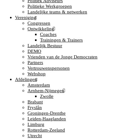
Politiek Adviseurs
Politieke Werkgroepen
Landelijke teams & netwerken
Vereniging
Congressen
Ontwikkeling
Coaches
Trainingen & Trainers
Landelijk Bestuur
DEMO
Vrienden van de Jonge Democraten
Partners
Vertrouwenspersonen
Webshop
Afdelingen
Amsterdam
Arnhem-Nijmegen
Zwolle
Brabant
Fryslân
Groningen-Drenthe
Leiden-Haaglanden
Limburg
Rotterdam-Zeeland
Utrecht