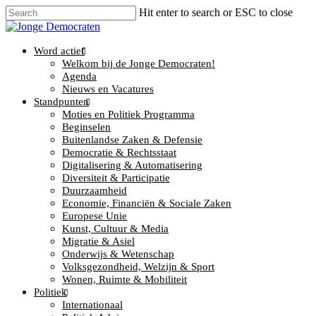
Hit enter to search or ESC to close
Word actief
Welkom bij de Jonge Democraten!
Agenda
Nieuws en Vacatures
Standpunten
Moties en Politiek Programma
Beginselen
Buitenlandse Zaken & Defensie
Democratie & Rechtsstaat
Digitalisering & Automatisering
Diversiteit & Participatie
Duurzaamheid
Economie, Financiën & Sociale Zaken
Europese Unie
Kunst, Cultuur & Media
Migratie & Asiel
Onderwijs & Wetenschap
Volksgezondheid, Welzijn & Sport
Wonen, Ruimte & Mobiliteit
Politiek
Internationaal