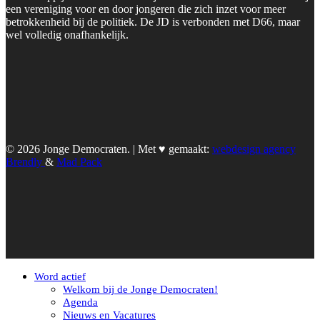
een vereniging voor en door jongeren die zich inzet voor meer
betrokkenheid bij de politiek. De JD is verbonden met D66, maar
wel volledig onafhankelijk.
© 2026 Jonge Democraten. | Met ♥︎ gemaakt:
webdesign agency
Brendly
&
Mad Pack
Word actief
Welkom bij de Jonge Democraten!
Agenda
Nieuws en Vacatures