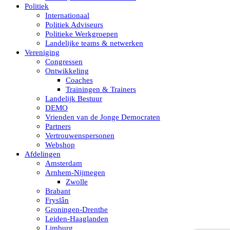
Politiek
Internationaal
Politiek Adviseurs
Politieke Werkgroepen
Landelijke teams & netwerken
Vereniging
Congressen
Ontwikkeling
Coaches
Trainingen & Trainers
Landelijk Bestuur
DEMO
Vrienden van de Jonge Democraten
Partners
Vertrouwenspersonen
Webshop
Afdelingen
Amsterdam
Arnhem-Nijmegen
Zwolle
Brabant
Fryslân
Groningen-Drenthe
Leiden-Haaglanden
Limburg