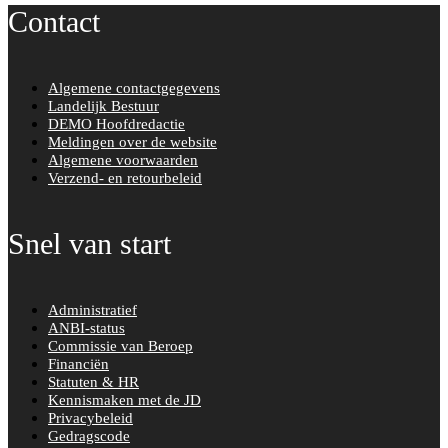
o
e
Contact
o
r
k
Algemene contactgegevens
Landelijk Bestuur
DEMO Hoofdredactie
Meldingen over de website
Algemene voorwaarden
Verzend- en retourbeleid
Snel van start
Administratief
ANBI-status
Commissie van Beroep
Financiën
Statuten & HR
Kennismaken met de JD
Privacybeleid
Gedragscode