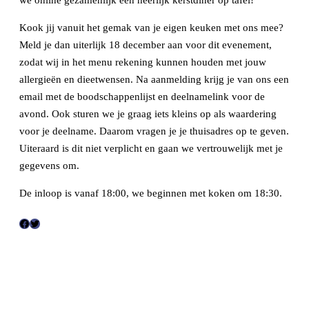
we online gezamenlijk een heerlijk kerstdiner op tafel!
Kook jij vanuit het gemak van je eigen keuken met ons mee?
Meld je dan uiterlijk 18 december aan voor dit evenement,
zodat wij in het menu rekening kunnen houden met jouw
allergieën en dieetwensen. Na aanmelding krijg je van ons een
email met de boodschappenlijst en deelnamelink voor de
avond. Ook sturen we je graag iets kleins op als waardering
voor je deelname. Daarom vragen je je thuisadres op te geven.
Uiteraard is dit niet verplicht en gaan we vertrouwelijk met je
gegevens om.
De inloop is vanaf 18:00, we beginnen met koken om 18:30.
F
T
a
w
c
i
e
t
b
t