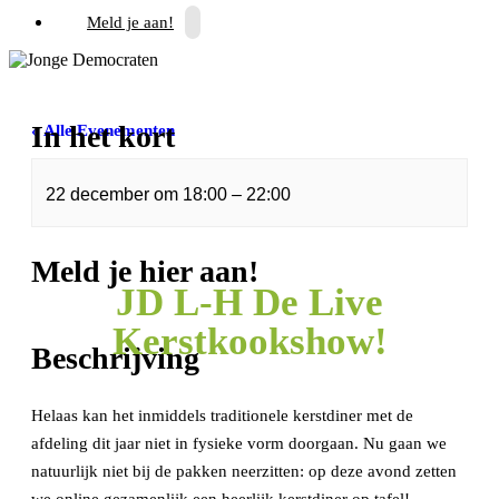
Meld je aan!
In het kort
« Alle Evenementen
Dit evenement is voorbij.
22 december
om
18:00
–
22:00
Meld je hier aan!
JD L-H De Live
Kerstkookshow!
Beschrijving
Helaas kan het inmiddels traditionele kerstdiner met de
afdeling dit jaar niet in fysieke vorm doorgaan. Nu gaan we
natuurlijk niet bij de pakken neerzitten: op deze avond zetten