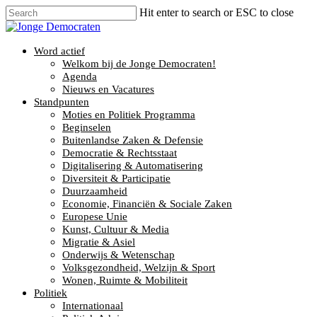
Hit enter to search or ESC to close
Word actief
Welkom bij de Jonge Democraten!
Agenda
Nieuws en Vacatures
Standpunten
Moties en Politiek Programma
Beginselen
Buitenlandse Zaken & Defensie
Democratie & Rechtsstaat
Digitalisering & Automatisering
Diversiteit & Participatie
Duurzaamheid
Economie, Financiën & Sociale Zaken
Europese Unie
Kunst, Cultuur & Media
Migratie & Asiel
Onderwijs & Wetenschap
Volksgezondheid, Welzijn & Sport
Wonen, Ruimte & Mobiliteit
Politiek
Internationaal