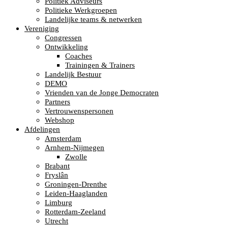
Politiek Adviseurs
Politieke Werkgroepen
Landelijke teams & netwerken
Vereniging
Congressen
Ontwikkeling
Coaches
Trainingen & Trainers
Landelijk Bestuur
DEMO
Vrienden van de Jonge Democraten
Partners
Vertrouwenspersonen
Webshop
Afdelingen
Amsterdam
Arnhem-Nijmegen
Zwolle
Brabant
Fryslân
Groningen-Drenthe
Leiden-Haaglanden
Limburg
Rotterdam-Zeeland
Utrecht