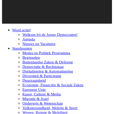
Word actief
Welkom bij de Jonge Democraten!
Agenda
Nieuws en Vacatures
Standpunten
Moties en Politiek Programma
Beginselen
Buitenlandse Zaken & Defensie
Democratie & Rechtsstaat
Digitalisering & Automatisering
Diversiteit & Participatie
Duurzaamheid
Economie, Financiën & Sociale Zaken
Europese Unie
Kunst, Cultuur & Media
Migratie & Asiel
Onderwijs & Wetenschap
Volksgezondheid, Welzijn & Sport
Wonen, Ruimte & Mobiliteit