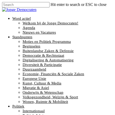
Hit enter to search or ESC to close
Word actief
Welkom bij de Jonge Democraten!
Agenda
Nieuws en Vacatures
Standpunten
Moties en Politiek Programma
Beginselen
Buitenlandse Zaken & Defensie
Democratie & Rechtsstaat
Digitalisering & Automatisering
Diversiteit & Participatie
Duurzaamheid
Economie, Financiën & Sociale Zaken
Europese Unie
Kunst, Cultuur & Media
Migratie & Asiel
Onderwijs & Wetenschap
Volksgezondheid, Welzijn & Sport
Wonen, Ruimte & Mobiliteit
Politiek
Internationaal