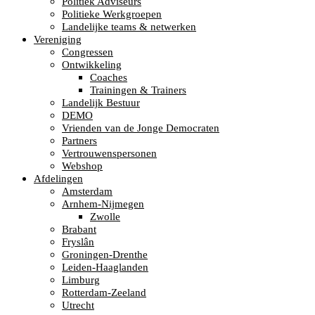
Politiek Adviseurs
Politieke Werkgroepen
Landelijke teams & netwerken
Vereniging
Congressen
Ontwikkeling
Coaches
Trainingen & Trainers
Landelijk Bestuur
DEMO
Vrienden van de Jonge Democraten
Partners
Vertrouwenspersonen
Webshop
Afdelingen
Amsterdam
Arnhem-Nijmegen
Zwolle
Brabant
Fryslân
Groningen-Drenthe
Leiden-Haaglanden
Limburg
Rotterdam-Zeeland
Utrecht