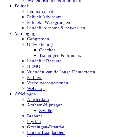
Wonen, Ruimte & Mobiliteit
Politiek
Internationaal
Politiek Adviseurs
Politieke Werkgroepen
Landelijke teams & netwerken
Vereniging
Congressen
Ontwikkeling
Coaches
Trainingen & Trainers
Landelijk Bestuur
DEMO
Vrienden van de Jonge Democraten
Partners
Vertrouwenspersonen
Webshop
Afdelingen
Amsterdam
Arnhem-Nijmegen
Zwolle
Brabant
Fryslân
Groningen-Drenthe
Leiden-Haaglanden