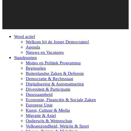
Word actief
Welkom bij de Jonge Democraten!
Agenda
Nieuws en Vacatures
Standpunten
Moties en Politiek Programma
Beginselen
Buitenlandse Zaken & Defensie
Democratie & Rechtsstaat
Digitalisering & Automatisering
Diversiteit & Participatie
Duurzaamheid
Economie, Financiën & Sociale Zaken
Europese Unie
Kunst, Cultuur & Media
Migratie & Asiel
Onderwijs & Wetenschap
Volksgezondheid, Welzijn & Sport