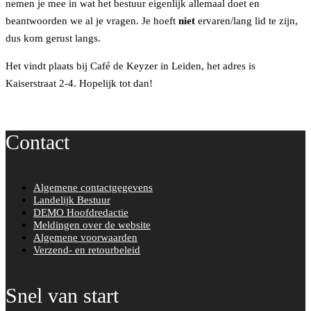
nemen je mee in wat het bestuur eigenlijk allemaal doet en
beantwoorden we al je vragen. Je hoeft
niet
ervaren/lang lid te zijn,
dus kom gerust langs.
Het vindt plaats bij Café de Keyzer in Leiden, het adres is
Kaiserstraat 2-4. Hopelijk tot dan!
Contact
Algemene contactgegevens
Landelijk Bestuur
DEMO Hoofdredactie
Meldingen over de website
Algemene voorwaarden
Verzend- en retourbeleid
Snel van start