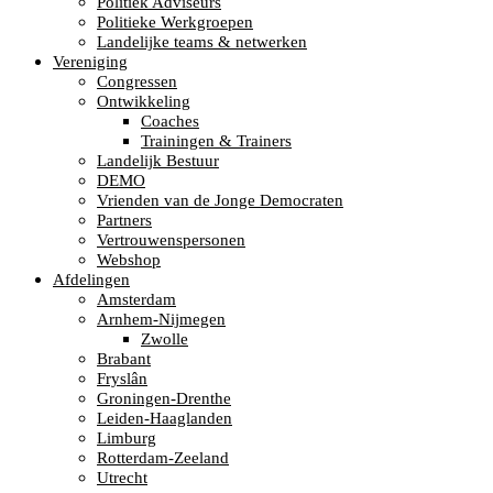
Politiek Adviseurs
Politieke Werkgroepen
Landelijke teams & netwerken
Vereniging
Congressen
Ontwikkeling
Coaches
Trainingen & Trainers
Landelijk Bestuur
DEMO
Vrienden van de Jonge Democraten
Partners
Vertrouwenspersonen
Webshop
Afdelingen
Amsterdam
Arnhem-Nijmegen
Zwolle
Brabant
Fryslân
Groningen-Drenthe
Leiden-Haaglanden
Limburg
Rotterdam-Zeeland
Utrecht