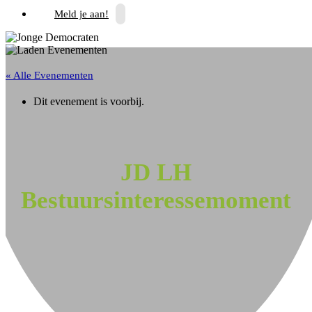
Meld je aan!
« Alle Evenementen
Dit evenement is voorbij.
JD LH
Bestuursinteressemoment