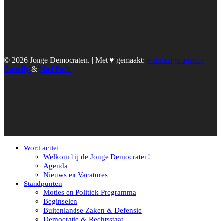
© 2026 Jonge Democraten. | Met ♥︎ gemaakt:
webdesign agency
Brendly
&
Mad Pack
Word actief
Welkom bij de Jonge Democraten!
Agenda
Nieuws en Vacatures
Standpunten
Moties en Politiek Programma
Beginselen
Buitenlandse Zaken & Defensie
Democratie & Rechtsstaat