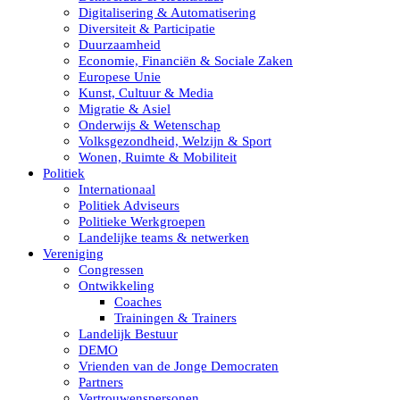
Digitalisering & Automatisering
Diversiteit & Participatie
Duurzaamheid
Economie, Financiën & Sociale Zaken
Europese Unie
Kunst, Cultuur & Media
Migratie & Asiel
Onderwijs & Wetenschap
Volksgezondheid, Welzijn & Sport
Wonen, Ruimte & Mobiliteit
Politiek
Internationaal
Politiek Adviseurs
Politieke Werkgroepen
Landelijke teams & netwerken
Vereniging
Congressen
Ontwikkeling
Coaches
Trainingen & Trainers
Landelijk Bestuur
DEMO
Vrienden van de Jonge Democraten
Partners
Vertrouwenspersonen