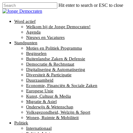
Hit enter to search or ESC to close
Word actief
Welkom bij de Jonge Democraten!
Agenda
Nieuws en Vacatures
Standpunten
Moties en Politiek Programma
Beginselen
Buitenlandse Zaken & Defensie
Democratie & Rechtsstaat
Digitalisering & Automatisering
Diversiteit & Participatie
Duurzaamheid
Economie, Financiën & Sociale Zaken
Europese Unie
Kunst, Cultuur & Media
Migratie & Asiel
Onderwijs & Wetenschap
Volksgezondheid, Welzijn & Sport
Wonen, Ruimte & Mobiliteit
Politiek
Internationaal