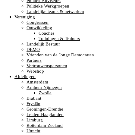
Politiek Adviseurs
Politieke Werkgroepen
Landelijke teams & netwerken
Vereniging
Congressen
Ontwikkeling
Coaches
Trainingen & Trainers
Landelijk Bestuur
DEMO
Vrienden van de Jonge Democraten
Partners
Vertrouwenspersonen
Webshop
Afdelingen
Amsterdam
Arnhem-Nijmegen
Zwolle
Brabant
Fryslân
Groningen-Drenthe
Leiden-Haaglanden
Limburg
Rotterdam-Zeeland
Utrecht