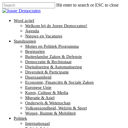
Hit enter to search or ESC to close
Word actief
Welkom bij de Jonge Democraten!
Agenda
Nieuws en Vacatures
Standpunten
Moties en Politiek Programma
Beginselen
Buitenlandse Zaken & Defensie
Democratie & Rechtsstaat
Digitalisering & Automatisering
Diversiteit & Participatie
Duurzaamheid
Economie, Financiën & Sociale Zaken
Europese Unie
Kunst, Cultuur & Media
Migratie & Asiel
Onderwijs & Wetenschap
Volksgezondheid, Welzijn & Sport
Wonen, Ruimte & Mobiliteit
Politiek
Internationaal