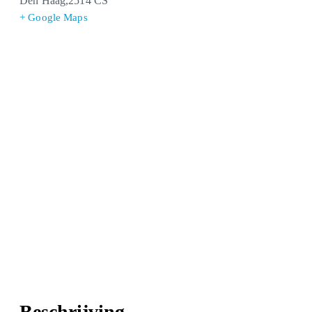
Den Haag
,
2514 CS
+ Google Maps
Beschrijving