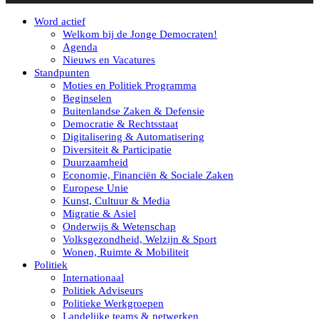
Word actief
Welkom bij de Jonge Democraten!
Agenda
Nieuws en Vacatures
Standpunten
Moties en Politiek Programma
Beginselen
Buitenlandse Zaken & Defensie
Democratie & Rechtsstaat
Digitalisering & Automatisering
Diversiteit & Participatie
Duurzaamheid
Economie, Financiën & Sociale Zaken
Europese Unie
Kunst, Cultuur & Media
Migratie & Asiel
Onderwijs & Wetenschap
Volksgezondheid, Welzijn & Sport
Wonen, Ruimte & Mobiliteit
Politiek
Internationaal
Politiek Adviseurs
Politieke Werkgroepen
Landelijke teams & netwerken