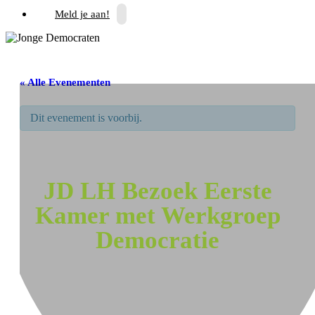
Meld je aan!
« Alle Evenementen
Dit evenement is voorbij.
JD LH Bezoek Eerste
Kamer met Werkgroep
Democratie