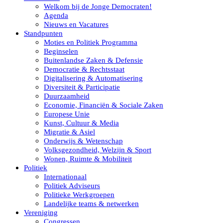
Welkom bij de Jonge Democraten!
Agenda
Nieuws en Vacatures
Standpunten
Moties en Politiek Programma
Beginselen
Buitenlandse Zaken & Defensie
Democratie & Rechtsstaat
Digitalisering & Automatisering
Diversiteit & Participatie
Duurzaamheid
Economie, Financiën & Sociale Zaken
Europese Unie
Kunst, Cultuur & Media
Migratie & Asiel
Onderwijs & Wetenschap
Volksgezondheid, Welzijn & Sport
Wonen, Ruimte & Mobiliteit
Politiek
Internationaal
Politiek Adviseurs
Politieke Werkgroepen
Landelijke teams & netwerken
Vereniging
Congressen