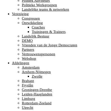
Politiek Adviseurs
Politieke Werkgroepen
Landelijke teams & netwerken
Vereniging
Congressen
Ontwikkeling
Coaches
Trainingen & Trainers
Landelijk Bestuur
DEMO
Vrienden van de Jonge Democraten
Partners
Vertrouwenspersonen
Webshop
Afdelingen
Amsterdam
Arnhem-Nijmegen
Zwolle
Brabant
Fryslân
Groningen-Drenthe
Leiden-Haaglanden
Limburg
Rotterdam-Zeeland
Utrecht