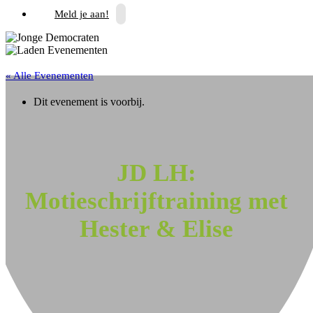
Meld je aan!
« Alle Evenementen
Dit evenement is voorbij.
JD LH:
Motieschrijftraining met
Hester & Elise