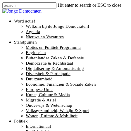
Hit enter to search or ESC to close
Word actief
Welkom bij de Jonge Democraten!
Agenda
Nieuws en Vacatures
Standpunten
Moties en Politiek Programma
Beginselen
Buitenlandse Zaken & Defensie
Democratie & Rechtsstaat
Digitalisering & Automatisering
Diversiteit & Participatie
Duurzaamheid
Economie, Financiën & Sociale Zaken
Europese Unie
Kunst, Cultuur & Media
Migratie & Asiel
Onderwijs & Wetenschap
Volksgezondheid, Welzijn & Sport
Wonen, Ruimte & Mobiliteit
Politiek
Internationaal