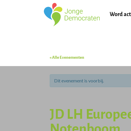
Word act
« Alle Evenementen
Dit evenement is voorbij.
JD LH Europee
Notenboom