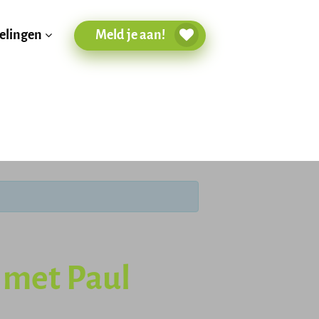
Meld je aan!
elingen
 met Paul