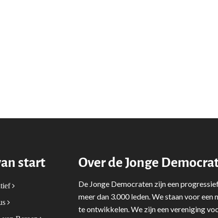
van start
Over de Jonge Democra
De Jonge Democraten zijn een progressief
tief
meer dan 3.000 leden. We staan voor een m
tus
te ontwikkelen. We zijn een vereniging voo