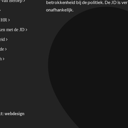
 van Beroep
betrokkenheid bij de politiek. De JD is v
onafhankelijk.
& HR
en met de JD
leid
ode
sh
kt:
webdesign