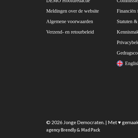
DEMO Hoofdredactie
Commissie
Meldingen over de website
Financiën
Algemene voorwaarden
Statuten 
Verzend- en retourbeleid
Kennismak
Privacybe
Gedragsc
Engli
© 2026 Jonge Democraten. | Met ♥︎ gemaa
&
agency Brendly
Mad Pack