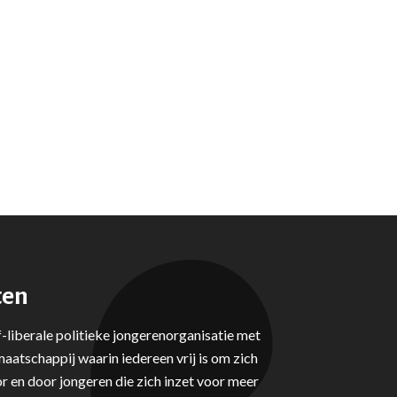
ten
-liberale politieke jongerenorganisatie met
aatschappij waarin iedereen vrij is om zich
r en door jongeren die zich inzet voor meer