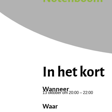
In het kort
Wanneer
13 oktober
om
20:00
–
22:00
Waar