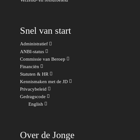
Verzend- en retourbeleid
Democraten
Economie, Financiën & S
Groningen-Drenthe
Zaken
Partners
Leiden-Haaglanden
Europese Unie
Vertrouwenspersonen
Snel van start
Limburg
Kunst, Cultuur & Media
Webshop
Rotterdam-Zeeland
Administratief
Migratie & Asiel
ANBI-status
Utrecht
Commissie van Beroep
Onderwijs & Wetenscha
Financiën
Volksgezondheid, Welzij
Statuten & HR
Sport
Kennismaken met de JD
Privacybeleid
Wonen, Ruimte & Mobilit
Gedragscode
English
Over de Jonge