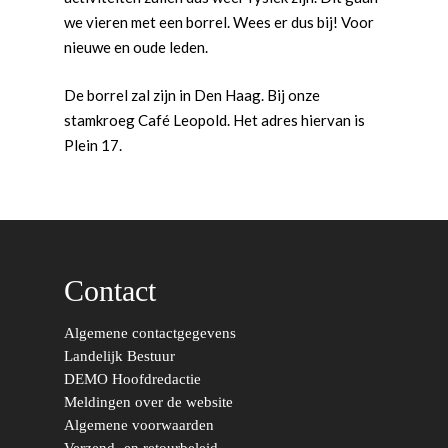
we vieren met een borrel. Wees er dus bij! Voor
nieuwe en oude leden.
De borrel zal zijn in Den Haag. Bij onze
stamkroeg Café Leopold. Het adres hiervan is
Word actief
Plein 17.
Welkom bij de Jonge
Standpunten
Democraten!
Moties en Politiek Pro
Politiek
Agenda
Beginselen
Internationaal
Vereniging
Nieuws en Vacatures
Buitenlandse Zaken & D
Politiek Adviseurs
Congressen
Afdelingen
Contact
Democratie & Rechtssta
Politieke Werkgroepen
Ontwikkeling
Amsterdam
Meld je aan!
Algemene contactgegevens
Coaches
Digitalisering & Automat
Landelijke teams & net
Landelijk Bestuur
Arnhem-Nijmegen
Landelijk Bestuur
DEMO Hoofdredactie
Trainingen & Trainers
Zwolle
Diversiteit & Participatie
DEMO
Brabant
Meldingen over de website
Algemene voorwaarden
Duurzaamheid
Vrienden van de Jonge
Fryslân