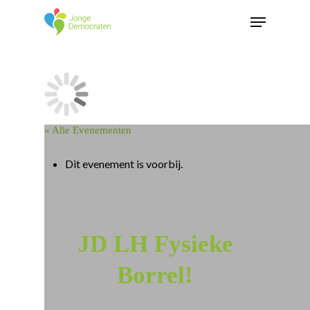
« Alle Evenementen
Dit evenement is voorbij.
JD LH Fysieke
Borrel!