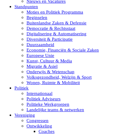
Nieuws en Vacatures
Standpunten
Moties en Politiek Programma
Beginselen
Buitenlandse Zaken & Defensie
Democratie & Rechtsstaat
Digitalisering & Automatisering
Diversiteit & Participatie
Duurzaamheid
Economie, Financiën & Sociale Zaken
Europese Unie
Kunst, Cultuur & Media
Migratie & Asiel
Onderwijs & Wetenschap
Volksgezondheid, Welzijn & Sport
Wonen, Ruimte & Mobiliteit
Politiek
Internationaal
Politiek Adviseurs
Politieke Werkgroepen
Landelijke teams & netwerken
Vereniging
Congressen
Ontwikkeling
Coaches