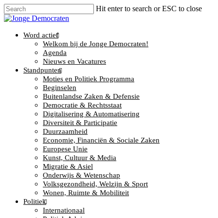
Hit enter to search or ESC to close
Word actief
Welkom bij de Jonge Democraten!
Agenda
Nieuws en Vacatures
Standpunten
Moties en Politiek Programma
Beginselen
Buitenlandse Zaken & Defensie
Democratie & Rechtsstaat
Digitalisering & Automatisering
Diversiteit & Participatie
Duurzaamheid
Economie, Financiën & Sociale Zaken
Europese Unie
Kunst, Cultuur & Media
Migratie & Asiel
Onderwijs & Wetenschap
Volksgezondheid, Welzijn & Sport
Wonen, Ruimte & Mobiliteit
Politiek
Internationaal