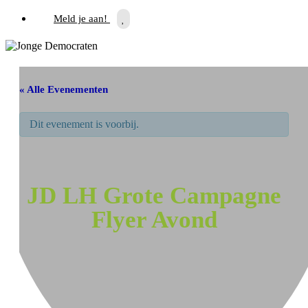
Meld je aan!
« Alle Evenementen
Dit evenement is voorbij.
JD LH Grote Campagne
Flyer Avond