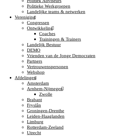
Politiek Adviseurs
Politieke Werkgroepen
Landelijke teams & netwerken
Vereniging
Congressen
Ontwikkeling
Coaches
Trainingen & Trainers
Landelijk Bestuur
DEMO
Vrienden van de Jonge Democraten
Partners
Vertrouwenspersonen
Webshop
Afdelingen
Amsterdam
Arnhem-Nijmegen
Zwolle
Brabant
Fryslân
Groningen-Drenthe
Leiden-Haaglanden
Limburg
Rotterdam-Zeeland
Utrecht