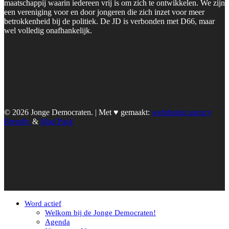
maatschappij waarin iedereen vrij is om zich te ontwikkelen. We zijn
een vereniging voor en door jongeren die zich inzet voor meer
betrokkenheid bij de politiek. De JD is verbonden met D66, maar
wel volledig onafhankelijk.
© 2026 Jonge Democraten. | Met ♥︎ gemaakt:
webdesign agency
Brendly
&
Mad Pack
Word actief
Welkom bij de Jonge Democraten!
Agenda