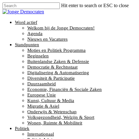
Hit enter to search or ESC to close
Word actief
Welkom bij de Jonge Democraten!
Agenda
Nieuws en Vacatures
Standpunten
Moties en Politiek Programma
Beginselen
Buitenlandse Zaken & Defensie
Democratie & Rechtsstaat
Digitalisering & Automatisering
Diversiteit & Participatie
Duurzaamheid
Economie, Financiën & Sociale Zaken
Europese Unie
Kunst, Cultuur & Media
Migratie & Asiel
Onderwijs & Wetenschap
Volksgezondheid, Welzijn & Sport
Wonen, Ruimte & Mobiliteit
Politiek
Internationaal