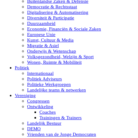
Buitenlandse Zaken & Defensie
Democratie & Rechtsstaat
Digitalisering & Automatisering
Diversiteit & Participatie
Duurzaamheid
Economie, Financiën & Sociale Zaken
Europese Unie
Kunst, Cultuur & Media
Migratie & Asiel
Onderwijs & Wetenschap
Volksgezondheid, Welzijn & Sport
Wonen, Ruimte & Mobiliteit
Politiek
Internationaal
Politiek Adviseurs
Politieke Werkgroepen
Landelijke teams & netwerken
Vereniging
Congressen
Ontwikkeling
Coaches
Trainingen & Trainers
Landelijk Bestuur
DEMO
Vrienden van de Jonge Democraten