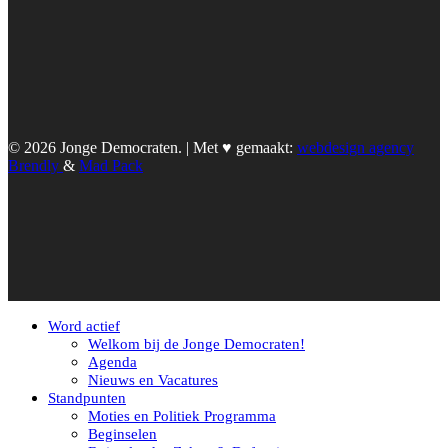
© 2026 Jonge Democraten. | Met ♥︎ gemaakt:
webdesign agency
Brendly
&
Mad Pack
Word actief
Welkom bij de Jonge Democraten!
Agenda
Nieuws en Vacatures
Standpunten
Moties en Politiek Programma
Beginselen