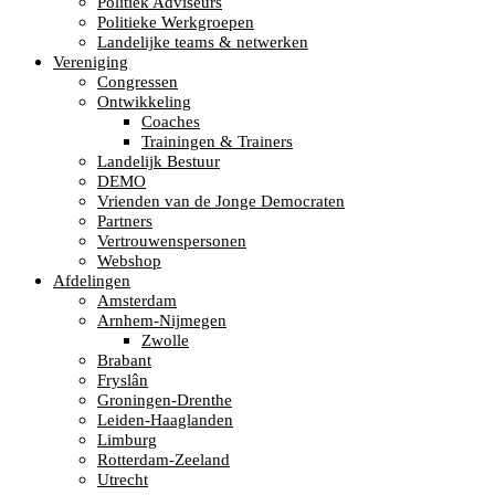
Politiek Adviseurs
Politieke Werkgroepen
Landelijke teams & netwerken
Vereniging
Congressen
Ontwikkeling
Coaches
Trainingen & Trainers
Landelijk Bestuur
DEMO
Vrienden van de Jonge Democraten
Partners
Vertrouwenspersonen
Webshop
Afdelingen
Amsterdam
Arnhem-Nijmegen
Zwolle
Brabant
Fryslân
Groningen-Drenthe
Leiden-Haaglanden
Limburg
Rotterdam-Zeeland
Utrecht