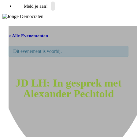
Meld je aan!
« Alle Evenementen
Dit evenement is voorbij.
JD LH: In gesprek met
Alexander Pechtold