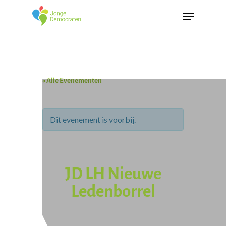
« Alle Evenementen
Dit evenement is voorbij.
JD LH Nieuwe
Ledenborrel