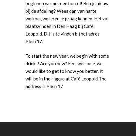
beginnen we met een borrel! Ben je nieuw
bij de afdeling? Wees dan van harte
welkom, we leren je graag kennen. Het zal
plaatsvinden in Den Haag bij Café
Leopold. Dit is te vinden bij het adres
Plein 17.
To start the new year, we begin with some
Word actief
drinks! Are you new? Feel welcome, we
would like to get to know you better. It
Welkom bij de Jonge
Standpunten
will be in the Hague at Café Leopold The
Democraten!
Moties en Politiek Pro
Politiek
address is Plein 17
Agenda
Beginselen
Internationaal
Vereniging
Nieuws en Vacatures
Buitenlandse Zaken & D
Politiek Adviseurs
Congressen
Afdelingen
Democratie & Rechtssta
Politieke Werkgroepen
Ontwikkeling
Amsterdam
Meld je aan!
Coaches
Digitalisering & Automat
Landelijke teams & net
Landelijk Bestuur
Arnhem-Nijmegen