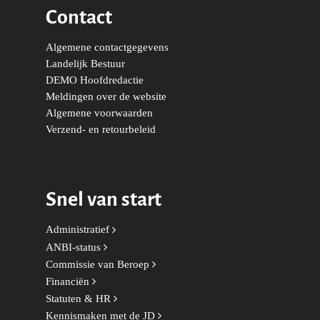
Contact
Trainingen & Trainers
Zwolle
Diversiteit & Participatie
DEMO
Brabant
Duurzaamheid
Vrienden van de Jonge
Fryslân
Algemene contactgegevens
Democraten
Landelijk Bestuur
Economie, Financiën & S
Groningen-Drenthe
DEMO Hoofdredactie
Zaken
Partners
Leiden-Haaglanden
Meldingen over de website
Europese Unie
Vertrouwenspersonen
Algemene voorwaarden
Limburg
Verzend- en retourbeleid
Kunst, Cultuur & Media
Webshop
Rotterdam-Zeeland
Migratie & Asiel
Utrecht
Snel van start
Onderwijs & Wetenscha
Volksgezondheid, Welzij
Administratief
Sport
ANBI-status
Commissie van Beroep
Wonen, Ruimte & Mobilit
Financiën
Statuten & HR
Kennismaken met de JD