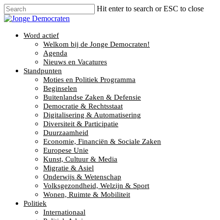
Hit enter to search or ESC to close
Word actief
Welkom bij de Jonge Democraten!
Agenda
Nieuws en Vacatures
Standpunten
Moties en Politiek Programma
Beginselen
Buitenlandse Zaken & Defensie
Democratie & Rechtsstaat
Digitalisering & Automatisering
Diversiteit & Participatie
Duurzaamheid
Economie, Financiën & Sociale Zaken
Europese Unie
Kunst, Cultuur & Media
Migratie & Asiel
Onderwijs & Wetenschap
Volksgezondheid, Welzijn & Sport
Wonen, Ruimte & Mobiliteit
Politiek
Internationaal