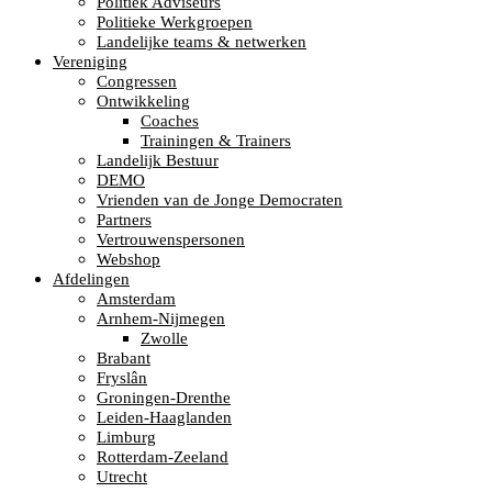
Politiek Adviseurs
Politieke Werkgroepen
Landelijke teams & netwerken
Vereniging
Congressen
Ontwikkeling
Coaches
Trainingen & Trainers
Landelijk Bestuur
DEMO
Vrienden van de Jonge Democraten
Partners
Vertrouwenspersonen
Webshop
Afdelingen
Amsterdam
Arnhem-Nijmegen
Zwolle
Brabant
Fryslân
Groningen-Drenthe
Leiden-Haaglanden
Limburg
Rotterdam-Zeeland
Utrecht