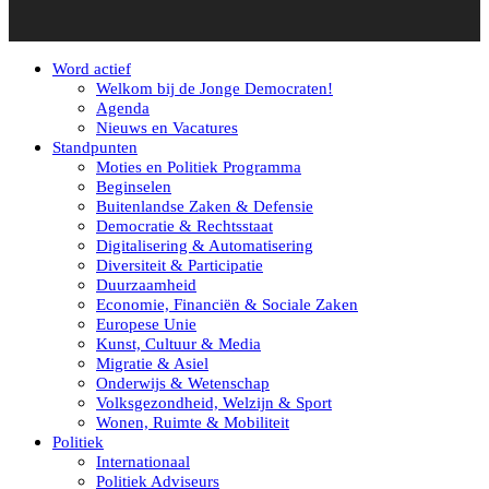
Word actief
Welkom bij de Jonge Democraten!
Agenda
Nieuws en Vacatures
Standpunten
Moties en Politiek Programma
Beginselen
Buitenlandse Zaken & Defensie
Democratie & Rechtsstaat
Digitalisering & Automatisering
Diversiteit & Participatie
Duurzaamheid
Economie, Financiën & Sociale Zaken
Europese Unie
Kunst, Cultuur & Media
Migratie & Asiel
Onderwijs & Wetenschap
Volksgezondheid, Welzijn & Sport
Wonen, Ruimte & Mobiliteit
Politiek
Internationaal
Politiek Adviseurs