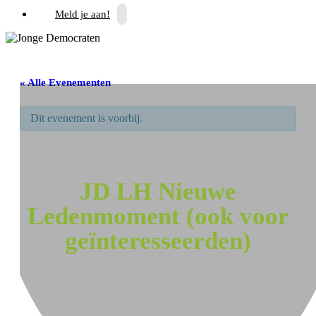
Meld je aan!
« Alle Evenementen
Dit evenement is voorbij.
JD LH Nieuwe
Ledenmoment (ook voor
geïnteresseerden)