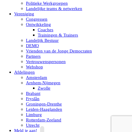
Politieke Werkgroepen
Landelijke teams & netwerken
Vereniging
Congressen
Ontwikkeling
Coaches
Trainingen & Trainers
Landelijk Bestuur
DEMO
Vrienden van de Jonge Democraten
Partners
Vertrouwenspersonen
Webshop
Afdelingen
Amsterdam
Arnhem-Nijmegen
Zwolle
Brabant
Fryslân
Groningen-Drenthe
Leiden-Haaglanden
Limburg
Rotterdam-Zeeland
Utrecht
Meld je aan!