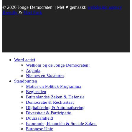
© 2026 Jonge Democraten. | Met ♥︎ gemaakt:
webdesign agency
Brendly
&
Mad Pack
Word actief
Welkom bij de Jonge Democraten!
Agenda
Nieuws en Vacatures
Standpunten
Moties en Politiek Programma
Beginselen
Buitenlandse Zaken & Defensie
Democratie & Rechtsstaat
Digitalisering & Automatisering
Diversiteit & Participatie
Duurzaamheid
Economie, Financiën & Sociale Zaken
Europese Unie