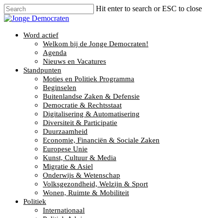
Hit enter to search or ESC to close
Word actief
Welkom bij de Jonge Democraten!
Agenda
Nieuws en Vacatures
Standpunten
Moties en Politiek Programma
Beginselen
Buitenlandse Zaken & Defensie
Democratie & Rechtsstaat
Digitalisering & Automatisering
Diversiteit & Participatie
Duurzaamheid
Economie, Financiën & Sociale Zaken
Europese Unie
Kunst, Cultuur & Media
Migratie & Asiel
Onderwijs & Wetenschap
Volksgezondheid, Welzijn & Sport
Wonen, Ruimte & Mobiliteit
Politiek
Internationaal