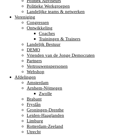
Politiek Adviseurs
Politieke Werkgroepen
Landelijke teams & netwerken
Vereniging
Congressen
Ontwikkeling
Coaches
Trainingen & Trainers
Landelijk Bestuur
DEMO
Vrienden van de Jonge Democraten
Partners
Vertrouwenspersonen
Webshop
Afdelingen
Amsterdam
Arnhem-Nijmegen
Zwolle
Brabant
Fryslân
Groningen-Drenthe
Leiden-Haaglanden
Limburg
Rotterdam-Zeeland
Utrecht