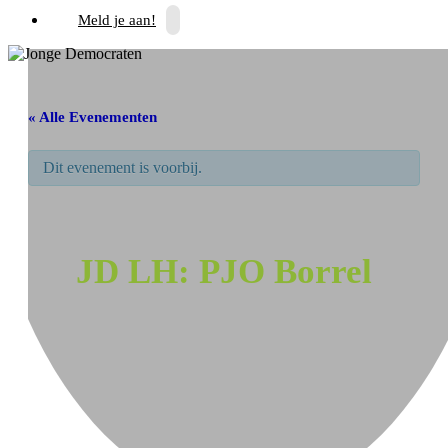
Meld je aan!
« Alle Evenementen
Dit evenement is voorbij.
JD LH: PJO Borrel