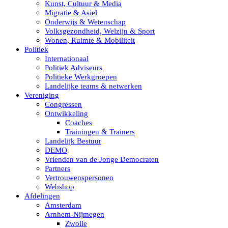
Kunst, Cultuur & Media
Migratie & Asiel
Onderwijs & Wetenschap
Volksgezondheid, Welzijn & Sport
Wonen, Ruimte & Mobiliteit
Politiek
Internationaal
Politiek Adviseurs
Politieke Werkgroepen
Landelijke teams & netwerken
Vereniging
Congressen
Ontwikkeling
Coaches
Trainingen & Trainers
Landelijk Bestuur
DEMO
Vrienden van de Jonge Democraten
Partners
Vertrouwenspersonen
Webshop
Afdelingen
Amsterdam
Arnhem-Nijmegen
Zwolle